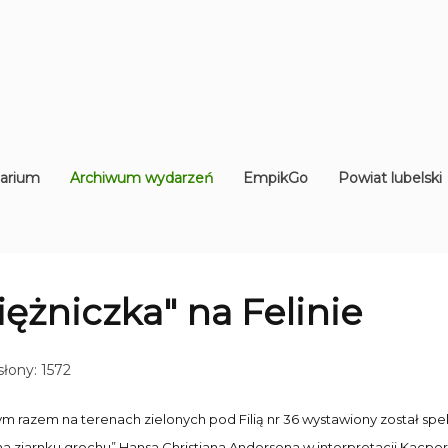
arium
Archiwum wydarzeń
EmpikGo
Powiat lubelski
ężniczka" na Felinie
łony: 1572
ym razem na terenach zielonych pod Filią nr 36 wystawiony został sp
na ziarnku grochu” Hansa Christiana Andersena w interpretacji Kacp