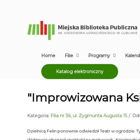
Home
Filie
Programy
Kalend
Katalog elektroniczny
"Improwizowana Ksi
Kategoria:
Filia nr 36, ul. Zygmunta Augusta 15
Ods
Dzielnicę Felin ponownie odwiedził Teatr w ogrodzie. T
Widzowie obejrzeli spektakl na motywach „Księżniczki 