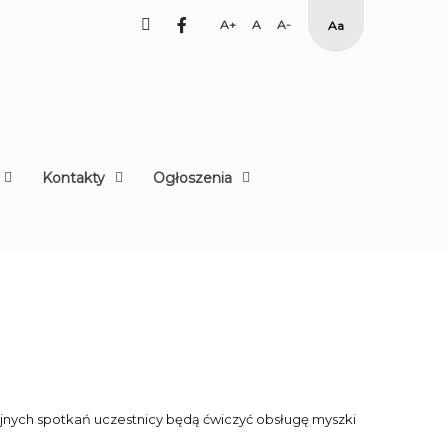
facebook
Set
Set
Set
High
Larger
Default
Smaller
Contrast
Font
Font
Font
Yellow
Black
mode
Kontakty
Ogłoszenia
lejnych spotkań uczestnicy będą ćwiczyć obsługę myszki