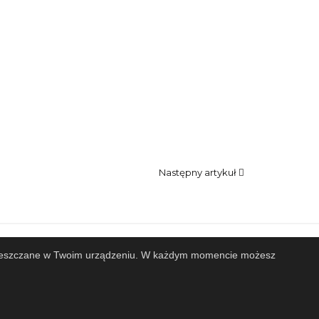
Następny artykuł
 zamieszczane w Twoim urządzeniu. W każdym momencie możesz
Projekt i wykonanie
Design-Joomla.pl