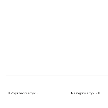
Fragment spotkania poświęconego Aleksandrze Piłsudskie
Poprzedni artykuł
Następny artykuł