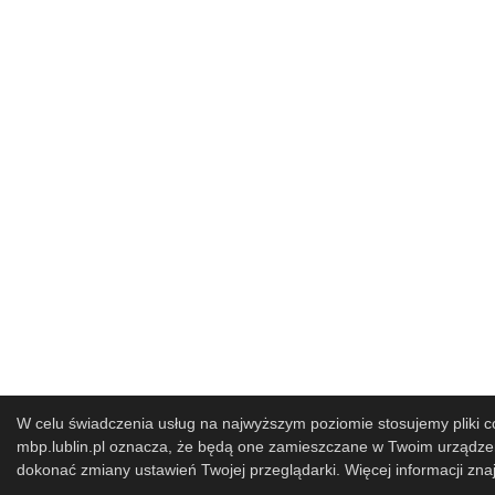
W celu świadczenia usług na najwyższym poziomie stosujemy pliki co
mbp.lublin.pl oznacza, że będą one zamieszczane w Twoim urząd
dokonać zmiany ustawień Twojej przeglądarki. Więcej informacji zna