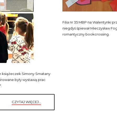
Filia nr 35 MBP na Walentynki pr
niegdyś śpiewał Mieczysław Fog
romantyczny bookcrossing.
wie książeczek Simony Smatany
nspirowane były wystawą prac
.
CZYTAJ WIĘCEJ...