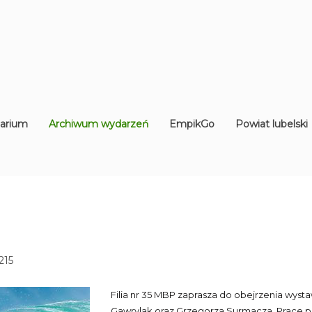
arium
Archiwum wydarzeń
EmpikGo
Powiat lubelski
215
Filia nr 35 MBP zaprasza do obejrzenia wystaw
Gawrylak oraz Grzegorza Surmacza. Prace pr