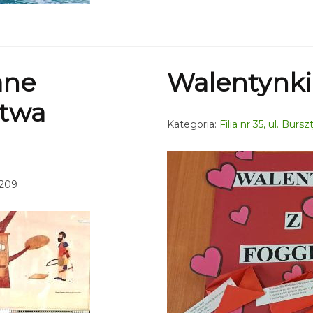
ane
Walentynki
twa
Kategoria:
Filia nr 35, ul. Bur
 209