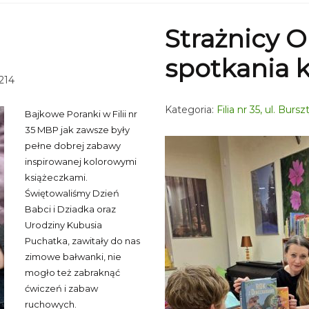
Strażnicy O
spotkania 
214
Kategoria:
Filia nr 35, ul. Bur
Bajkowe Poranki w Filii nr
35 MBP jak zawsze były
pełne dobrej zabawy
inspirowanej kolorowymi
książeczkami.
Świętowaliśmy Dzień
Babci i Dziadka oraz
Urodziny Kubusia
Puchatka, zawitały do nas
zimowe bałwanki, nie
mogło też zabraknąć
ćwiczeń i zabaw
ruchowych.