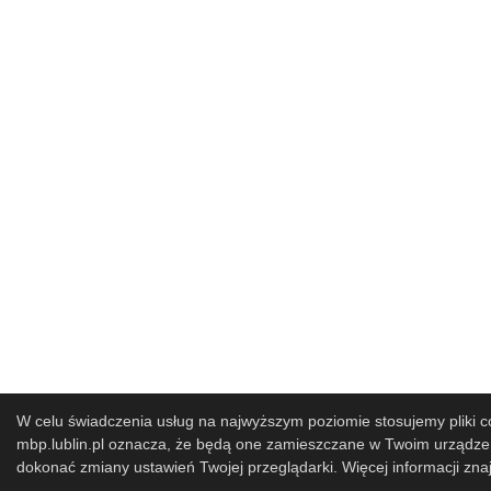
W celu świadczenia usług na najwyższym poziomie stosujemy pliki co
mbp.lublin.pl oznacza, że będą one zamieszczane w Twoim urząd
dokonać zmiany ustawień Twojej przeglądarki. Więcej informacji zna