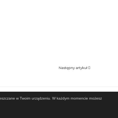
Następny artykuł
 zamieszczane w Twoim urządzeniu. W każdym momencie możesz
Projekt i wykonanie
Design-Joomla.pl