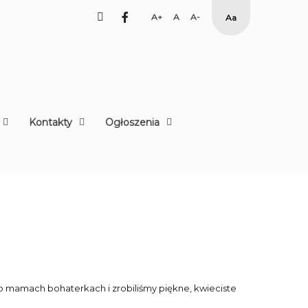
facebook
Set
Set
Set
High
Larger
Default
Smaller
Contrast
Font
Font
Font
Yellow
Black
mode
Kontakty
Ogłoszenia
i o mamach bohaterkach i zrobiliśmy piękne, kwieciste