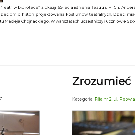
pt. "Teatr w bibliotece" z okazji 65-lecia istnienia Teatru i. H. Ch.
 dzieciom o historii projektowania kostiumów teatralnych. Dzieci mia
jektu Macieja Chojnackiego. W warsztatach uczestniczyli uczniowie S
Zrozumieć
31
Kategoria:
Filia nr 2, ul. Peow