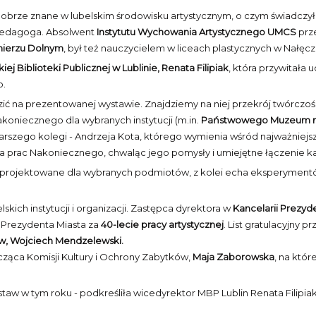
brze znane w lubelskim środowisku artystycznym, o czym świadczyła
 pedagoga. Absolwent
Instytutu Wychowania Artystycznego UMCS
prze
mierzu Dolnym
, był też nauczycielem w liceach plastycznych w Nałęczo
ej Biblioteki Publicznej w Lublinie, Renata Filipiak
, która przywitała
o.
ić na prezentowanej wystawie. Znajdziemy na niej przekrój twórczości
oniecznego dla wybranych instytucji (m.in.
Państwowego Muzeum n
tarszego kolegi - Andrzeja Kota, którego wymienia wśród najważniejsz
 dla prac Nakoniecznego, chwaląc jego pomysły i umiejętne łączenie kal
projektowane dla wybranych podmiotów, z kolei echa eksperymentó
skich instytucji i organizacji. Zastępca dyrektora w
Kancelarii Prezyd
od Prezydenta Miasta za
40-lecie pracy artystycznej
. List gratulacyjny
ów, Wojciech Mendzelewski.
ząca Komisji Kultury i Ochrony Zabytków,
Maja Zaborowska
, na któr
aw w tym roku - podkreśliła wicedyrektor MBP Lublin Renata Filipia