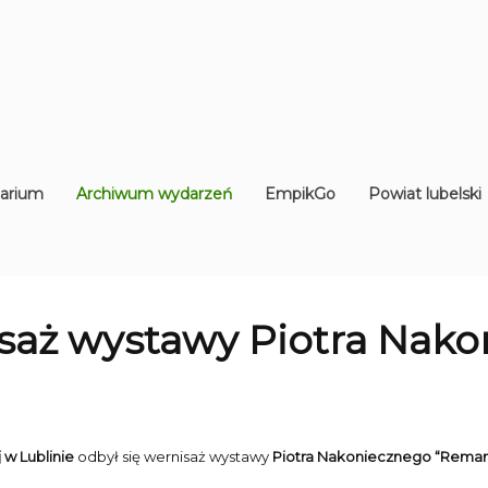
arium
Archiwum wydarzeń
EmpikGo
Powiat lubelski
saż wystawy Piotra Nak
 w Lublinie
odbył się wernisaż wystawy
Piotra Nakoniecznego “Rema