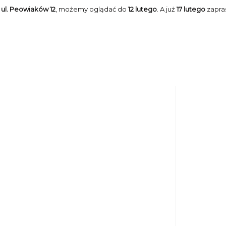
ul. Peowiaków 12
, możemy oglądać do
12 lutego
. A już
17 lutego
zapra