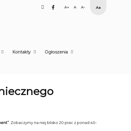
facebook
Set
Set
Set
High
Larger
Default
Smaller
Contrast
Font
Font
Font
Yellow
Black
mode
Kontakty
Ogłoszenia
oniecznego
nent”
. Zobaczymy na niej blisko 20 prac z ponad 40-