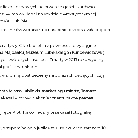
 liczba przybyłych na otwarcie gości - zarówno
z 34 lata wykładał na Wydziale Artystycznym tej
wie i Lublinie.
 uczestników wernisażu, a następnie przedstawiła bogatą
 artysty. Oko bibliofila z pewnością przyciągnie
a Majdanku
,
Muzeum Lubelskiego
i
Kuncewiczówki
)
ych twórczych inspiracji. Zmarły w 2015 roku wybitny
igrafii z rysunkiem.
w z formą dostrzeżemy na obrazach będących fuzją
enta Miasta Lublin ds. marketingu miasta, Tomasz
 przekazał Piotrowi Nakoniecznemu także
prezes
ej ręce Piotr Nakonieczny przekazał fotografię
k, przypominając o
jubileuszu
- rok 2023 to zarazem
10.