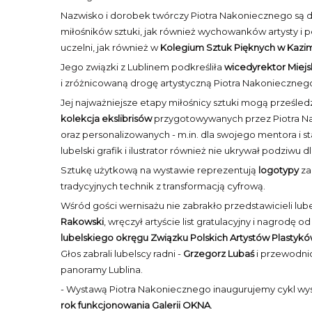
Nazwisko i dorobek twórczy Piotra Nakoniecznego są do
miłośników sztuki, jak również wychowanków artysty i
uczelni, jak również w
Kolegium Sztuk Pięknych w Kazi
Jego związki z Lublinem podkreśliła
wicedyrektor Miejski
i zróżnicowaną drogę artystyczną Piotra Nakonieczneg
Jej najważniejsze etapy miłośnicy sztuki mogą prześledz
kolekcja ekslibrisów
przygotowywanych przez Piotra Nak
oraz personalizowanych - m.in. dla swojego mentora i s
lubelski grafik i ilustrator również nie ukrywał podziwu
Sztukę użytkową na wystawie reprezentują
logotypy
za
tradycyjnych technik z transformacją cyfrową.
Wśród gości wernisażu nie zabrakło przedstawicieli lubel
Rakowski
, wręczył artyście list gratulacyjny i nagrodę 
lubelskiego okręgu Związku Polskich Artystów Plastyk
Głos zabrali lubelscy radni -
Grzegorz Lubaś
i przewodnic
panoramy Lublina.
- Wystawą Piotra Nakoniecznego inaugurujemy cykl wyst
rok funkcjonowania Galerii OKNA
.