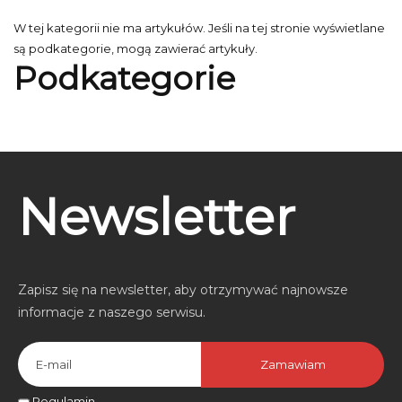
Wysta
W tej kategorii nie ma artykułów. Jeśli na tej stronie wyświetlane
są podkategorie, mogą zawierać artykuły.
Podkategorie
Newsletter
Zapisz się na newsletter, aby otrzymywać najnowsze
informacje z naszego serwisu.
E-
mail
Regulamin