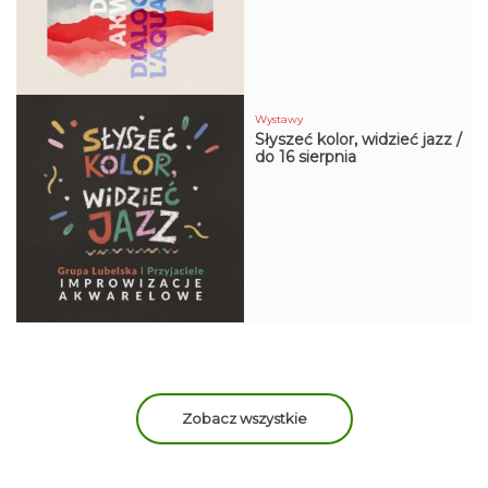
Wystawy
Słyszeć kolor, widzieć jazz /
do 16 sierpnia
wydarzenia
Zobacz wszystkie
Sły