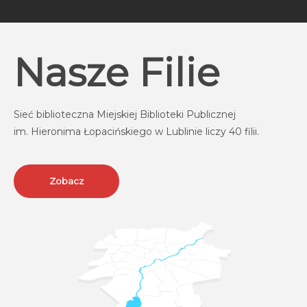
Nasze
Filie
Sieć biblioteczna Miejskiej Biblioteki Publicznej
Za
im. Hieronima Łopacińskiego w Lublinie liczy 40 filii.
do nas
Zobacz