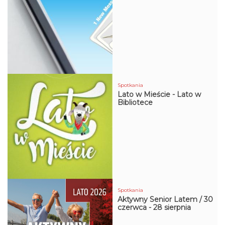
Spotkania
Lato w Mieście - Lato w
Bibliotece
Za
na sw
Spotkania
Aktywny Senior Latem / 30
czerwca - 28 sierpnia