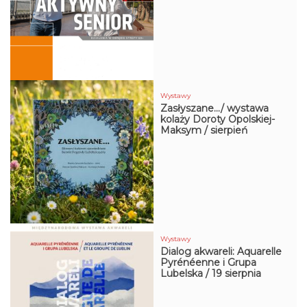
Wystawy
Zasłyszane…/ wystawa
kolaży Doroty Opolskiej-
Maksym / sierpień
Za
Wystawy
Dialog akwareli: Aquarelle
od 12
Pyrénéenne i Grupa
Lubelska / 19 sierpnia