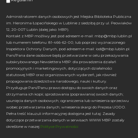
Administratorem danych osobowych jest Miejska Biblioteka Publiczna
La
im. Hieronima Łopacińskiego w Lublinie z siedzibą przy ul. Peowiaków
12, 20-007 Lublin (dalej jako: MBP).
Kontakt z MBP możliwy jest pod adresem e-mail: mbp@mbp.lublin.pl
Wysta
lub numerem telefonu: 81-466-62-00; lub poprzez wyznaczonego
Inspektora Ochrony Danych, pod adresem e-mail: iod@mbp.lublin.pl.
Pani/Pana dane osobowe będą przetwarzane w celu przekazywania
subskrybowanego Newslettera MBP: dla prowadzenia działań
promocyjnych i marketingowych, dotyczących działalności
statutowej MBP oraz organizowanych wydarzeń, jak również
propagowania dziedzictwa narodowego, nauki i kultury.
Przysługuje Pani/Panu prawo dostępu do swoich danych oraz
otrzymania ich kopii; sprostowania (poprawiania) swoich danych;
usunięcia danych osobowych; ograniczenia lub wniesienia sprzeciwu
wobec przetwarzania danych; wniesienia skargi do Prezesa UODO.
Pełna treść klauzuli informacyjnej dostępna jest tutaj: Zasady
dotyczące przetwarzania danych w serwisach WWW MBP zostały
określone w naszej
Polityce Prywatności