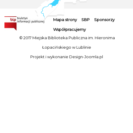
Mapa strony
SBP
Sponsorzy
Współpracujemy
© 2017 Miejska Biblioteka Publiczna im. Hieronima
Łopacińskiego w Lublinie
Projekt i wykonanie
Design-Joomla.pl
Sp
5-28 s