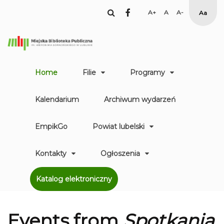
facebook
Set
Set
Set
High
Larger
Default
Smaller
Contr
Font
Font
Font
Yellow
Black
mode
Home
Filie
Programy
Kalendarium
Archiwum wydarzeń
EmpikGo
Powiat lubelski
Kontakty
Ogłoszenia
Katalog elektroniczny
Events from
Spotkania