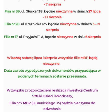
- 7 sierpnia
Filia nr 39
, ul. Głuska 138, będzie
nieczynna
w dniach
27 lipca
- 13 sierpnia
Filia nr 20
, ul. Krężnicka 125, będzie
nieczynna
w dniach
3 - 21
sierpnia
Filia nr 17
, ul. Przyjaźni 11 A, będzie
nieczynna
w dniu
6 sierpnia
W każdą sobotę lipca i sierpnia wszystkie filie MBP będą
nieczynne.
Data zwrotu wypożyczonych dokumentów przypadająca w
podanych terminach zostanie przesunięta.
W związku z rozpoczęciem realizacji inwestycji Centrum
Sztuki Dzieci i Młodzieży,
Filia nr 7 MBP (ul. Kunickiego 35) będzie nieczynna do
odwołania.