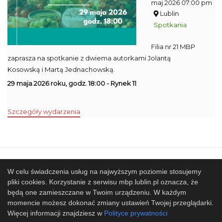
maj 2026 07:00 pm
Lublin
Spotkania
Filia nr 21 MBP
zaprasza na spotkanie z dwiema autorkami Jolantą
Kosowską i Martą Jednachowską.
29 maja 2026 roku, godz. 18:00 - Rynek 11
Szczegóły wydarzenia
Mapa strony
SBP
Sponsorzy
W celu świadczenia usług na najwyższym poziomie stosujemy
pliki cookies. Korzystanie z serwisu mbp.lublin.pl oznacza, że
Współpracujemy
będą one zamieszczane w Twoim urządzeniu. W każdym
© 2017 Miejska Biblioteka Publiczna im. Hieronima
momencie możesz dokonać zmiany ustawień Twojej przeglądarki.
Łopacińskiego w Lublinie
Więcej informacji znajdziesz w
Polityce prywatności