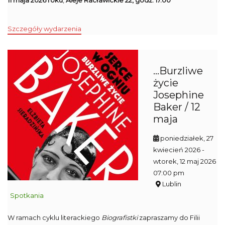
11 maja 2026 roku
,
Aleje Racławickie 22, godz. 17.00
Szczegóły wydarzenia
...Burzliwe
życie
Josephine
Baker / 12
maja
poniedziałek, 27
kwiecień 2026
-
wtorek, 12 maj 2026
07:00 pm
Lublin
Spotkania
W ramach cyklu literackiego
Biografistki
zapraszamy do Filii