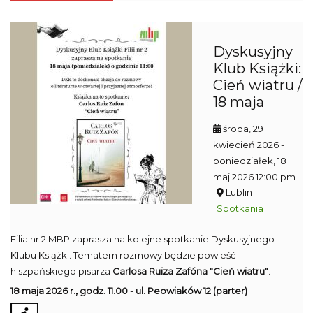
Dyskusyjny
Klub Książki:
Cień wiatru /
18 maja
środa, 29
kwiecień 2026
-
poniedziałek, 18
maj 2026 12:00 pm
Lublin
Spotkania
Filia nr 2 MBP zaprasza na kolejne spotkanie Dyskusyjnego
Klubu Książki. Tematem rozmowy będzie powieść
hiszpańskiego pisarza
Carlosa Ruiza Zafóna "Cień wiatru"
.
18 maja 2026 r., godz. 11.00 - ul. Peowiaków 12 (parter)