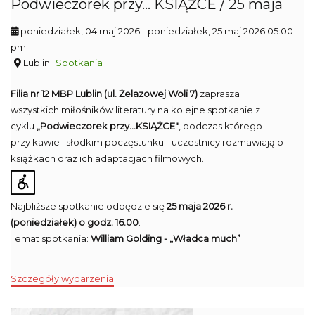
Podwieczorek przy... KSIĄŻCE / 25 maja
poniedziałek, 04 maj 2026
- poniedziałek, 25 maj 2026 05:00
pm
Lublin
Spotkania
Filia nr 12 MBP Lublin (ul. Żelazowej Woli 7)
zaprasza
wszystkich miłośników literatury na kolejne spotkanie z
cyklu
„Podwieczorek przy...KSIĄŻCE"
, podczas którego -
przy kawie i słodkim poczęstunku - uczestnicy rozmawiają o
książkach oraz ich adaptacjach filmowych.
Najbliższe spotkanie odbędzie się
25 maja 2026 r.
(poniedziałek) o godz. 16.00
.
Temat spotkania:
William Golding - „Władca much”
Szczegóły wydarzenia