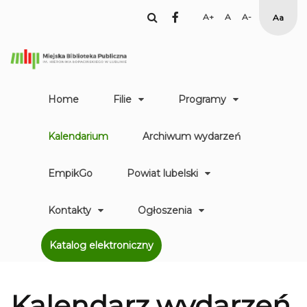
facebook
Set
Set
Set
High
Larger
Default
Smaller
Contr
Font
Font
Font
Yellow
Black
mode
Home
Filie
Programy
Kalendarium
Archiwum wydarzeń
EmpikGo
Powiat lubelski
Kontakty
Ogłoszenia
Katalog elektroniczny
Kalendarz
wydarzeń