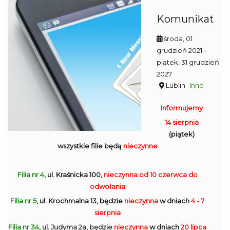
Komunikat
środa, 01
grudzień 2021
-
piątek, 31 grudzień
2027
Lublin
Inne
Informujemy
14 sierpnia
(piątek)
wszystkie filie będą
nieczynne
Filia nr 4
, ul. Kraśnicka 100,
nieczynna
od 10 czerwca do
odwołania
Filia nr 5
, ul. Krochmalna 13, będzie
nieczynna
w dniach
4 - 7
sierpnia
Filia nr 34
, ul. Judyma 2a, będzie
nieczynna
w dniach
20 lipca