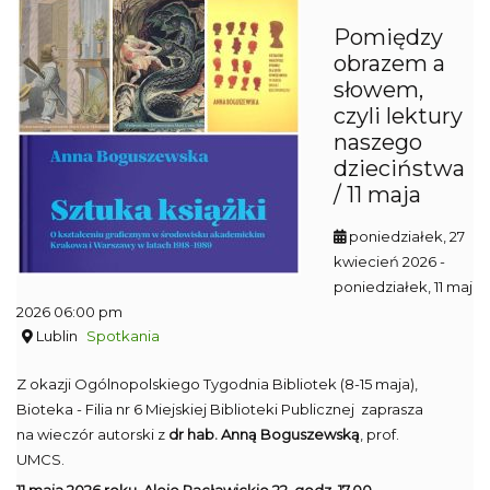
Pomiędzy
obrazem a
słowem,
czyli lektury
naszego
dzieciństwa
/ 11 maja
poniedziałek, 27
kwiecień 2026
-
poniedziałek, 11 maj
2026 06:00 pm
Lublin
Spotkania
Z okazji Ogólnopolskiego Tygodnia Bibliotek (8-15 maja),
Bioteka - Filia nr 6 Miejskiej Biblioteki Publicznej zaprasza
na wieczór autorski z
dr hab. Anną Boguszewską
, prof.
UMCS.