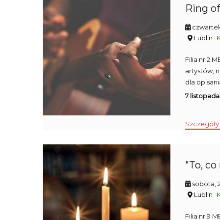
Ring of
czwartek
Lublin
Filia nr 2
artystów, 
dla opisan
7 listopada
Szczegóły
"To, co
sobota, 
Lublin
Filia nr 9 M