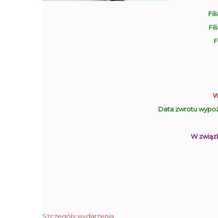
Fil
Fil
F
W
Data zwrotu wypoż
W związk
Szczegóły wydarzenia