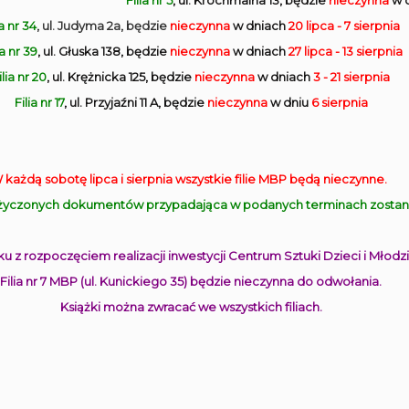
Filia nr 5
, ul. Krochmalna 13, będzie
nieczynna
w 
ia nr 34
, ul. Judyma 2a, będzie
nieczynna
w dniach
20 lipca - 7 sierpnia
ia nr 39
, ul. Głuska 138, będzie
nieczynna
w dniach
27 lipca - 13 sierpnia
ilia nr 20
, ul. Krężnicka 125, będzie
nieczynna
w dniach
3 - 21 sierpnia
Filia nr 17
, ul. Przyjaźni 11 A, będzie
nieczynna
w dniu
6 sierpnia
 każdą sobotę lipca i sierpnia wszystkie filie MBP będą nieczynne.
yczonych dokumentów przypadająca w podanych terminach zostanie
u z rozpoczęciem realizacji inwestycji Centrum Sztuki Dzieci i Młodzi
Filia nr 7 MBP (ul. Kunickiego 35) będzie nieczynna do odwołania.
Książki można zwracać we wszystkich filiach.