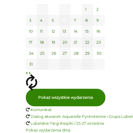
1
2
3
4
5
6
7
8
9
10
11
12
13
14
15
16
17
18
19
20
21
22
23
24
25
26
27
28
29
30
31
Pokaż wszystkie wydarzenia
Komunikat
Dialog akwareli: Aquarelle Pyrénéenne i Grupa Lubelsk
Lubelskie Targi Książki / 25-27 września
Pokaż wydarzenia dnia