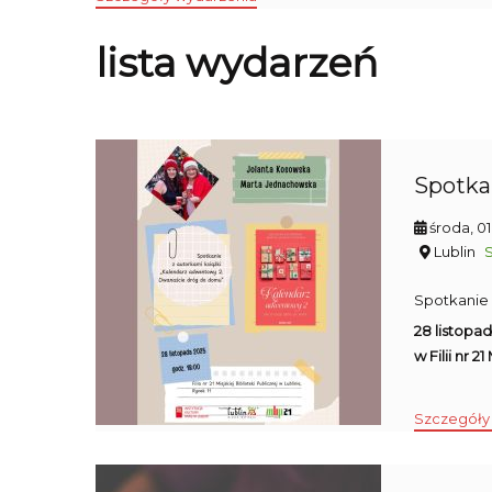
lista wydarzeń
Spotka
środa, 0
Lublin
Spotkanie
28 listopa
w Filii nr 2
Szczegóły