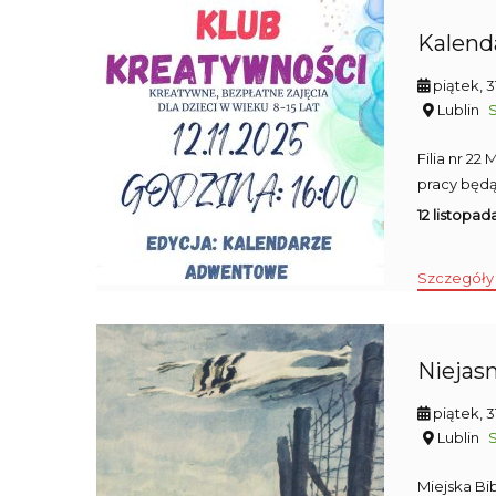
Kalend
piątek, 
Lublin
Filia nr 2
pracy będą
12 listopad
Szczegóły
Niejasn
piątek, 
Lublin
Miejska Bi