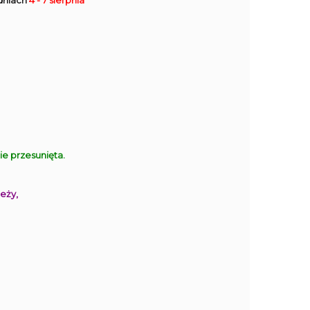
dniach
4 - 7 sierpnia
 przesunięta.
eży,