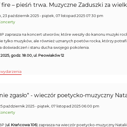
 fire – pieśń trwa. Muzyczne Zaduszki za wiel
, 23 październik 2025
- piątek, 07 listopad 2025 07:30 pm
Koncerty
 MBP zaprasza na koncert utworów, które weszły do kanonu muzyki r
nie tylko muzyków, ale również uznanych poetów rocka, którzy potrafil
ia doświadczeń i stanu ducha swojego pokolenia.
 2025, godz. 18.00, ul. Peowiaków 12
 wydarzenia
 nie zgasło" - wieczór poetycko-muzyczny Natal
25 październik 2025
- piątek, 07 listopad 2025 06:00 pm
Koncerty
BP (
ul. Krańcowa 106
) zaprasza na wieczór poetycko-muzyczny Natalii 