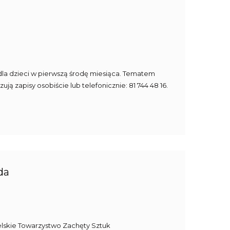
a dla dzieci w pierwszą środę miesiąca. Tematem
zapisy osobiście lub telefonicznie: 81 744 48 16.
da
belskie Towarzystwo Zachęty Sztuk