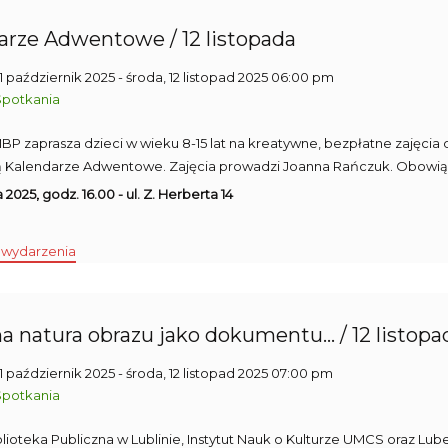
arze Adwentowe / 12 listopada
31 październik 2025
- środa, 12 listopad 2025 06:00 pm
Spotkania
2 MBP zaprasza dzieci w wieku 8-15 lat na kreatywne, bezpłatne zajęci
 Kalendarze Adwentowe. Zajęcia prowadzi Joanna Rańczuk. Obowiązują 
a 2025, godz. 16.00 - ul. Z. Herberta 14
 wydarzenia
a natura obrazu jako dokumentu... / 12 listopa
31 październik 2025
- środa, 12 listopad 2025 07:00 pm
Spotkania
blioteka Publiczna w Lublinie, Instytut Nauk o Kulturze UMCS oraz Lu