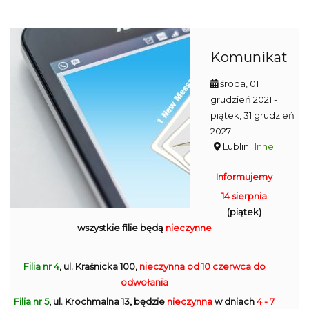
Komunikat
środa, 01
grudzień 2021
-
piątek, 31 grudzień
2027
Lublin
Inne
Informujemy
14 sierpnia
(piątek)
wszystkie filie będą
nieczynne
Filia nr 4
, ul. Kraśnicka 100,
nieczynna
od 10 czerwca do
odwołania
Filia nr 5
, ul. Krochmalna 13, będzie
nieczynna
w dniach
4 - 7