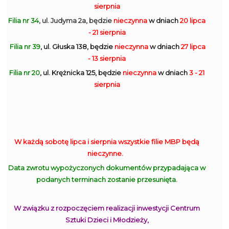
sierpnia
Filia nr 34
, ul. Judyma 2a, będzie
nieczynna
w dniach
20 lipca
- 21 sierpnia
Filia nr 39
, ul. Głuska 138, będzie
nieczynna
w dniach
27 lipca
- 13 sierpnia
Filia nr 20
, ul. Krężnicka 125, będzie
nieczynna
w dniach
3 - 21
sierpnia
W każdą sobotę lipca i sierpnia wszystkie filie MBP będą
nieczynne.
Data zwrotu wypożyczonych dokumentów przypadająca w
podanych terminach zostanie przesunięta.
W związku z rozpoczęciem realizacji inwestycji Centrum
Sztuki Dzieci i Młodzieży,