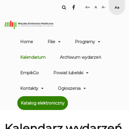
facebook
Set
Set
Set
High
Larger
Default
Smaller
Contr
Font
Font
Font
Yellow
Black
mode
Home
Filie
Programy
Kalendarium
Archiwum wydarzeń
EmpikGo
Powiat lubelski
Kontakty
Ogłoszenia
Katalog elektroniczny
Kalendarz
wydarzeń