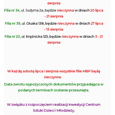
sierpnia
Filia nr 34
, ul. Judyma 2a, będzie
nieczynna
w dniach
20 lipca
- 21 sierpnia
Filia nr 39
, ul. Głuska 138, będzie
nieczynna
w dniach
27 lipca
- 13 sierpnia
Filia nr 20
, ul. Krężnicka 125, będzie
nieczynna
w dniach
3 - 21
sierpnia
W każdą sobotę lipca i sierpnia wszystkie filie MBP będą
nieczynne.
Data zwrotu wypożyczonych dokumentów przypadająca w
podanych terminach zostanie przesunięta.
W związku z rozpoczęciem realizacji inwestycji Centrum
Sztuki Dzieci i Młodzieży,