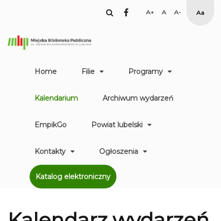
facebook
Set
Set
Set
High
Larger
Default
Smaller
Contr
Font
Font
Font
Yellow
Black
mode
Home
Filie
Programy
Kalendarium
Archiwum wydarzeń
EmpikGo
Powiat lubelski
Kontakty
Ogłoszenia
Katalog elektroniczny
Kalendarz
wydarzeń