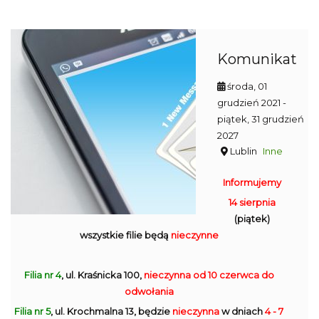
Komunikat
środa, 01
grudzień 2021
-
piątek, 31 grudzień
2027
Lublin
Inne
Informujemy
14 sierpnia
(piątek)
wszystkie filie będą
nieczynne
Filia nr 4
, ul. Kraśnicka 100,
nieczynna
od 10 czerwca do
odwołania
Filia nr 5
, ul. Krochmalna 13, będzie
nieczynna
w dniach
4 - 7