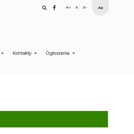
facebook
Set
Set
Set
High
Larger
Default
Smaller
Contrast
Font
Font
Font
Yellow
Black
mode
Kontakty
Ogłoszenia