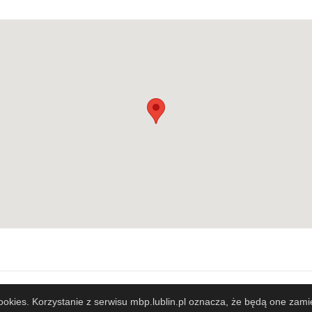
zy
Współpracujemy
 cookies. Korzystanie z serwisu mbp.lublin.pl oznacza, że będą one