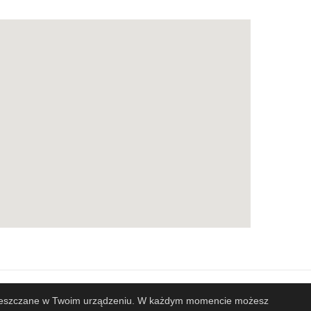
 zamieszczane w Twoim urządzeniu. W każdym momencie możesz
Projekt i wykonanie
Design-Joomla.pl