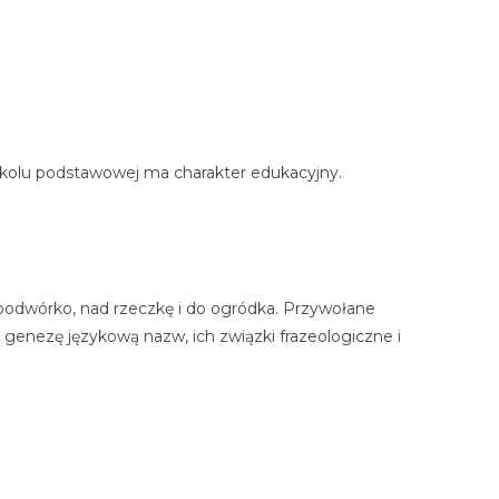
szkolu podstawowej ma charakter edukacyjny.
na podwórko, nad rzeczkę i do ogródka. Przywołane
m genezę językową nazw, ich związki frazeologiczne i