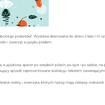
abcinego podwórka". Wystawa skierowana do dzieci z klas I-III 
in i zwierząt w języku polskim.
 się w językowy spacer po wiejskich polach, po łące i po sadzie, 
resujący sposób zaprezentowane ilustracją i tekstem zawierający
rane rośliny i zwierzęta, których nazwy mają ciekawy rodowód.