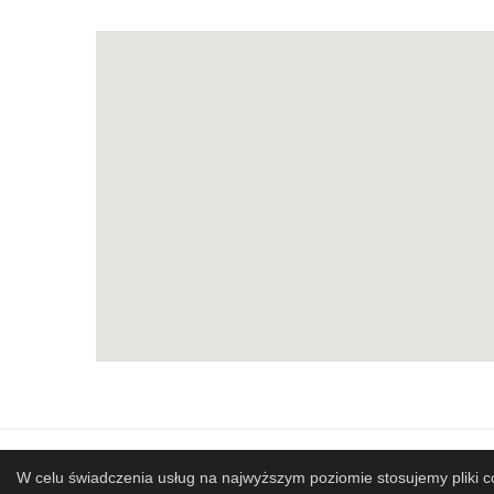
Mapa strony
SBP
Sponsor
W celu świadczenia usług na najwyższym poziomie stosujemy pliki