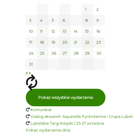
1
2
3
4
5
6
7
8
9
10
11
12
13
14
15
16
17
18
19
20
21
22
23
24
25
26
27
28
29
30
31
Pokaż wszystkie wydarzenia
Komunikat
Dialog akwareli: Aquarelle Pyrénéenne i Grupa Lubelsk
Lubelskie Targi Książki / 25-27 września
Pokaż wydarzenia dnia