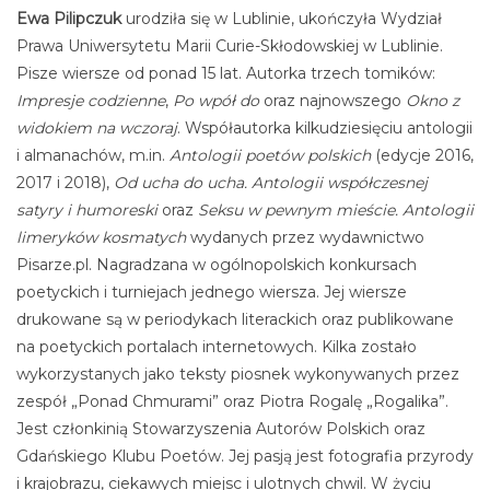
Ewa Pilipczuk
urodziła się w Lublinie, ukończyła Wydział
Prawa Uniwersytetu Marii Curie-Skłodowskiej w Lublinie.
Pisze wiersze od ponad 15 lat. Autorka trzech tomików:
Impresje codzienne
,
Po wpół do
oraz najnowszego
Okno z
widokiem na wczoraj
. Współautorka kilkudziesięciu antologii
i almanachów, m.in.
Antologii poetów polskich
(edycje 2016,
2017 i 2018),
Od ucha do ucha. Antologii współczesnej
satyry i humoreski
oraz
Seksu w pewnym mieście. Antologii
limeryków kosmatych
wydanych przez wydawnictwo
Pisarze.pl. Nagradzana w ogólnopolskich konkursach
poetyckich i turniejach jednego wiersza. Jej wiersze
drukowane są w periodykach literackich oraz publikowane
na poetyckich portalach internetowych. Kilka zostało
wykorzystanych jako teksty piosnek wykonywanych przez
zespół „Ponad Chmurami” oraz Piotra Rogalę „Rogalika”.
Jest członkinią Stowarzyszenia Autorów Polskich oraz
Gdańskiego Klubu Poetów. Jej pasją jest fotografia przyrody
i krajobrazu, ciekawych miejsc i ulotnych chwil. W życiu