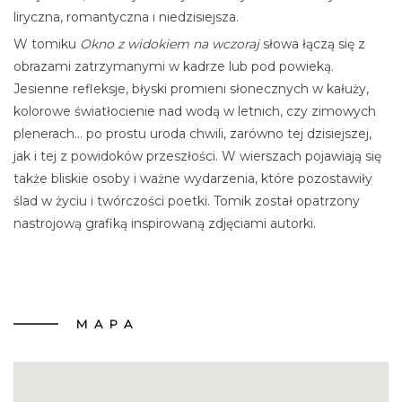
liryczna, romantyczna i niedzisiejsza.
W tomiku
Okno z widokiem na wczoraj
słowa łączą się z
obrazami zatrzymanymi w kadrze lub pod powieką.
Jesienne refleksje, błyski promieni słonecznych w kałuży,
kolorowe światłocienie nad wodą w letnich, czy zimowych
plenerach... po prostu uroda chwili, zarówno tej dzisiejszej,
jak i tej z powidoków przeszłości. W wierszach pojawiają się
także bliskie osoby i ważne wydarzenia, które pozostawiły
ślad w życiu i twórczości poetki. Tomik został opatrzony
nastrojową grafiką inspirowaną zdjęciami autorki.
MAPA