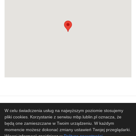
Mapa strony
SBP
Sponsorzy
W celu świadczenia usług na najwyższym poziomie stosujemy
pliki cookies. Korzystanie z serwisu mbp.lublin.pl oznacza, że
Współpracujemy
będą one zamieszczane w Twoim urządzeniu. W każdym
© 2017 Miejska Biblioteka Publiczna im. Hieronima
momencie możesz dokonać zmiany ustawień Twojej przeglądarki.
Łopacińskiego w Lublinie
Więcej informacji znajdziesz w
Polityce prywatności