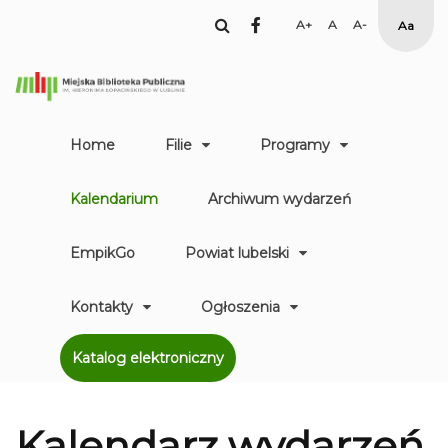
facebook
Set
Set
Set
High
Larger
Default
Smaller
Contr
Font
Font
Font
Yellow
Black
mode
Home
Filie
Programy
Kalendarium
Archiwum wydarzeń
EmpikGo
Powiat lubelski
Kontakty
Ogłoszenia
Katalog elektroniczny
Kalendarz
wydarzeń