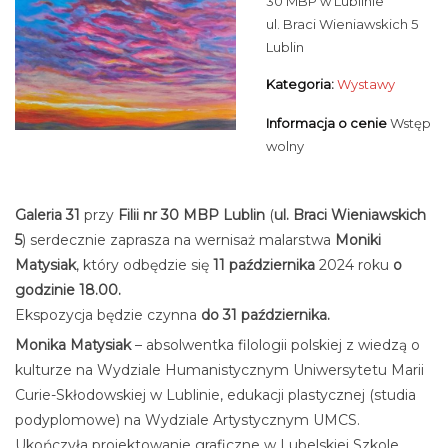
30 MBP w Lublinie
ul. Braci Wieniawskich 5
Lublin
Kategoria:
Wystawy
Informacja o cenie
Wstęp
wolny
Galeria 31
przy
Filii nr 30 MBP Lublin
(
ul. Braci Wieniawskich
5
) serdecznie zaprasza na wernisaż malarstwa
Moniki
Matysiak
, który odbędzie się
11 października
2024 roku
o
godzinie 18.00.
Ekspozycja będzie czynna
do 31 października.
Monika Matysiak
– absolwentka filologii polskiej z wiedzą o
kulturze na Wydziale Humanistycznym Uniwersytetu Marii
Curie-Skłodowskiej w Lublinie, edukacji plastycznej (studia
podyplomowe) na Wydziale Artystycznym UMCS.
Ukończyła projektowanie graficzne w Lubelskiej Szkole