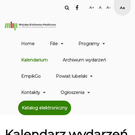
facebook
Set
Set
Set
High
Larger
Default
Smaller
Contr
Font
Font
Font
Yellow
Black
mode
Home
Filie
Programy
Kalendarium
Archiwum wydarzeń
EmpikGo
Powiat lubelski
Kontakty
Ogłoszenia
Katalog elektroniczny
Kalendarz
wydarzeń