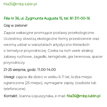
filia35@mbp.lublin.pl
Filia nr 36, ul. Zygmunta Augusta 15, tel. 81 311-00-16
Graj w zielone!
Zajęcia wakacyjne promujące postawy proekologiczne.
Uczestnicy stworzą ekologiczne formy przestrzenne oraz
wezmą udział w warsztatach artystyczno-literackich
o tematyce przyrodniczej. Czeka na nich wiele atrakcji:
zabawy ruchowe, zagadki, łamigłówki, gra terenowa, spacer
przyrodniczy.
21-25 sierpnia, godz. 11.00-14.00
Uwagi:
zajęcia dla dzieci w wieku 6-11 lat, liczba miejsc
ograniczona (25 miejsc), wymagane zapisy (osobiste lub
telefoniczne)
Kontakt:
Joanna Łopuszyńska, e-mail:
filia36@mbp.lublin.pl