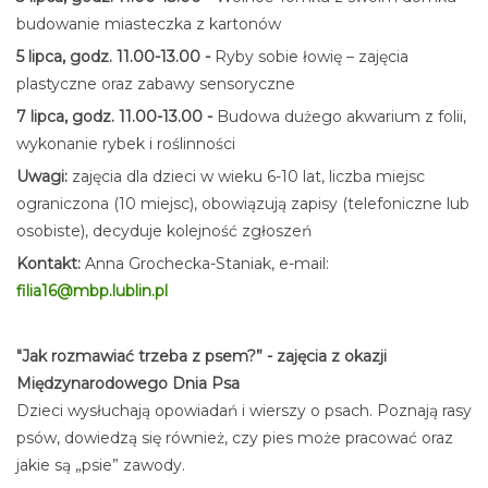
budowanie miasteczka z kartonów
5 lipca, godz. 11.00-13.00 -
Ryby sobie łowię – zajęcia
plastyczne oraz zabawy sensoryczne
7 lipca, godz. 11.00-13.00 -
Budowa dużego akwarium z folii,
wykonanie rybek i roślinności
Uwagi:
zajęcia dla dzieci w wieku 6-10 lat, liczba miejsc
ograniczona (10 miejsc), obowiązują zapisy (telefoniczne lub
osobiste), decyduje kolejność zgłoszeń
Kontakt:
Anna Grochecka-Staniak, e-mail:
filia16@mbp.lublin.pl
"Jak rozmawiać trzeba z psem?” - zajęcia z okazji
Międzynarodowego Dnia Psa
Dzieci wysłuchają opowiadań i wierszy o psach. Poznają rasy
psów, dowiedzą się również, czy pies może pracować oraz
jakie są „psie” zawody.