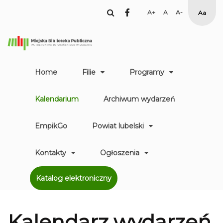
facebook
Set
Set
Set
High
Larger
Default
Smaller
Contr
Font
Font
Font
Yellow
Black
mode
Home
Filie
Programy
Kalendarium
Archiwum wydarzeń
EmpikGo
Powiat lubelski
Kontakty
Ogłoszenia
Katalog elektroniczny
Kalendarz
wydarzeń