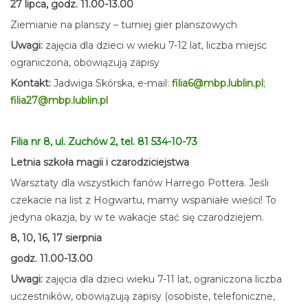
27 lipca, godz. 11.00-13.00
Ziemianie na planszy – turniej gier planszowych
Uwagi:
zajęcia dla dzieci w wieku 7-12 lat, liczba miejsc
ograniczona, obowiązują zapisy
Kontakt:
Jadwiga Skórska, e-mail:
filia6@mbp.lublin.pl
;
filia27@mbp.lublin.pl
Filia nr 8, ul. Zuchów 2, tel. 81 534-10-73
Letnia szkoła magii i czarodziciejstwa
Warsztaty dla wszystkich fanów Harrego Pottera. Jeśli
czekacie na list z Hogwartu, mamy wspaniałe wieści! To
jedyna okazja, by w te wakacje stać się czarodziejem.
8, 10, 16, 17 sierpnia
godz. 11.00-13.00
Uwagi:
zajęcia dla dzieci wieku 7-11 lat, ograniczona liczba
uczestników, obowiązują zapisy (osobiste, telefoniczne,