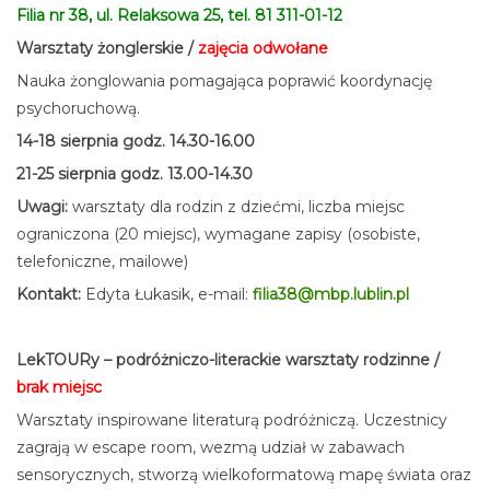
Filia nr 38, ul. Relaksowa 25, tel. 81 311-01-12
Warsztaty żonglerskie
/
zajęcia odwołane
Nauka żonglowania pomagająca poprawić koordynację
psychoruchową.
14-18 sierpnia godz. 14.30-16.00
21-25 sierpnia godz. 13.00-14.30
Uwagi:
warsztaty dla rodzin z dziećmi, liczba miejsc
ograniczona (20 miejsc), wymagane zapisy (osobiste,
telefoniczne, mailowe)
Kontakt:
Edyta Łukasik, e-mail:
filia38@mbp.lublin.pl
LekTOURy – podróżniczo-literackie warsztaty rodzinne
/
brak miejsc
Warsztaty inspirowane literaturą podróżniczą. Uczestnicy
zagrają w escape room, wezmą udział w zabawach
sensorycznych, stworzą wielkoformatową mapę świata oraz