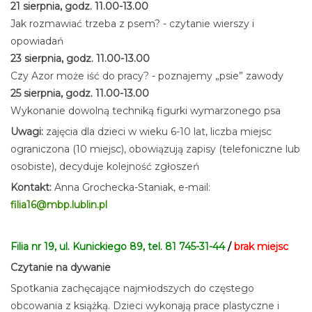
21 sierpnia, godz. 11.00-13.00
Jak rozmawiać trzeba z psem? - czytanie wierszy i
opowiadań
23 sierpnia, godz. 11.00-13.00
Czy Azor może iść do pracy? - poznajemy „psie” zawody
25 sierpnia, godz. 11.00-13.00
Wykonanie dowolną techniką figurki wymarzonego psa
Uwagi:
zajęcia dla dzieci w wieku 6-10 lat, liczba miejsc
ograniczona (10 miejsc), obowiązują zapisy (telefoniczne lub
osobiste), decyduje kolejność zgłoszeń
Kontakt:
Anna Grochecka-Staniak, e-mail:
filia16@mbp.lublin.pl
Filia nr 19, ul. Kunickiego 89, tel. 81 745-31-44
/
brak miejsc
Czytanie na dywanie
Spotkania zachęcające najmłodszych do częstego
obcowania z książką. Dzieci wykonają prace plastyczne i