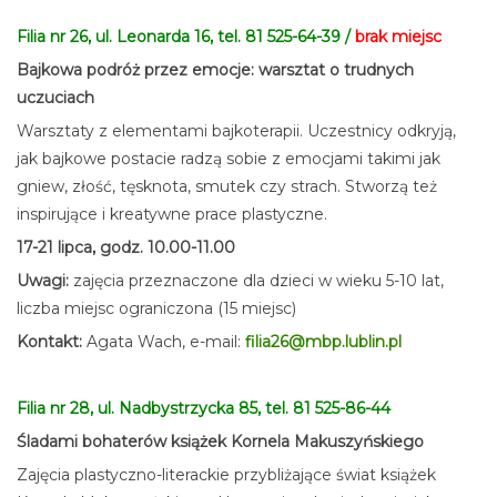
Filia nr 26, ul. Leonarda 16, tel. 81 525-64-39
/
brak miejsc
Bajkowa podróż przez emocje: warsztat o trudnych
uczuciach
Warsztaty z elementami bajkoterapii. Uczestnicy odkryją,
jak bajkowe postacie radzą sobie z emocjami takimi jak
gniew, złość, tęsknota, smutek czy strach. Stworzą też
inspirujące i kreatywne prace plastyczne.
17-21 lipca, godz. 10.00-11.00
Uwagi:
zajęcia przeznaczone dla dzieci w wieku 5-10 lat,
liczba miejsc ograniczona (15 miejsc)
Kontakt:
Agata Wach, e-mail:
filia26@mbp.lublin.pl
Filia nr 28, ul. Nadbystrzycka 85, tel. 81 525-86-44
Śladami bohaterów książek Kornela Makuszyńskiego
Zajęcia plastyczno-literackie przybliżające świat książek