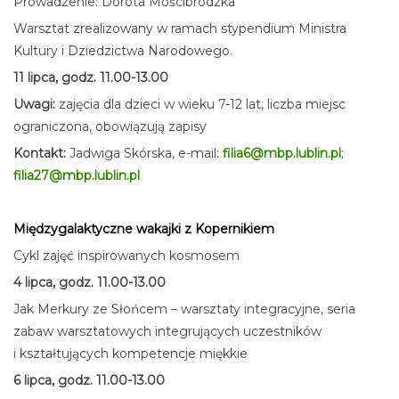
Prowadzenie: Dorota Mościbrodzka
Warsztat zrealizowany w ramach stypendium Ministra
Kultury i Dziedzictwa Narodowego.
11 lipca, godz. 11.00-13.00
Uwagi:
zajęcia dla dzieci w wieku 7-12 lat, liczba miejsc
ograniczona, obowiązują zapisy
Kontakt:
Jadwiga Skórska, e-mail:
filia6@mbp.lublin.pl
;
filia27@mbp.lublin.pl
Międzygalaktyczne wakajki z Kopernikiem
Cykl zajęć inspirowanych kosmosem
4 lipca, godz. 11.00-13.00
Jak Merkury ze Słońcem – warsztaty integracyjne, seria
zabaw warsztatowych integrujących uczestników
i kształtujących kompetencje miękkie
6 lipca, godz. 11.00-13.00