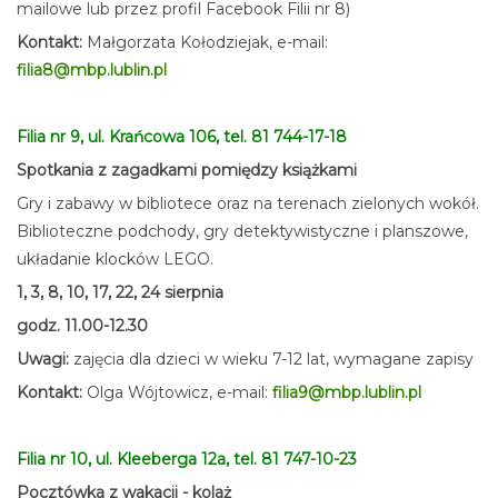
mailowe lub przez profil Facebook Filii nr 8)
Kontakt:
Małgorzata Kołodziejak, e-mail:
filia8@mbp.lublin.pl
Filia nr 9, ul. Krańcowa 106, tel. 81 744-17-18
Spotkania z zagadkami pomiędzy książkami
Gry i zabawy w bibliotece oraz na terenach zielonych wokół.
Biblioteczne podchody, gry detektywistyczne i planszowe,
układanie klocków LEGO.
1, 3, 8, 10, 17, 22, 24 sierpnia
godz. 11.00-12.30
Uwagi:
zajęcia dla dzieci w wieku 7-12 lat, wymagane zapisy
Kontakt:
Olga Wójtowicz, e-mail:
filia9@mbp.lublin.pl
Filia nr 10, ul. Kleeberga 12a, tel. 81 747-10-23
Pocztówka z wakacji - kolaż