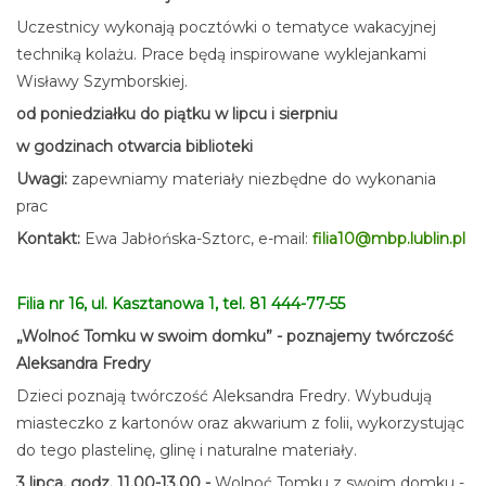
Uczestnicy wykonają pocztówki o tematyce wakacyjnej
techniką kolażu. Prace będą inspirowane wyklejankami
Wisławy Szymborskiej.
od poniedziałku do piątku w lipcu i sierpniu
w godzinach otwarcia biblioteki
Uwagi:
zapewniamy materiały niezbędne do wykonania
prac
Kontakt:
Ewa Jabłońska-Sztorc, e-mail:
filia10@mbp.lublin.pl
Filia nr 16, ul. Kasztanowa 1, tel. 81 444-77-55
„Wolnoć Tomku w swoim domku” - poznajemy twórczość
Aleksandra Fredry
Dzieci poznają twórczość Aleksandra Fredry. Wybudują
miasteczko z kartonów oraz akwarium z folii, wykorzystując
do tego plastelinę, glinę i naturalne materiały.
3 lipca, godz. 11.00-13.00 -
Wolnoć Tomku z swoim domku -