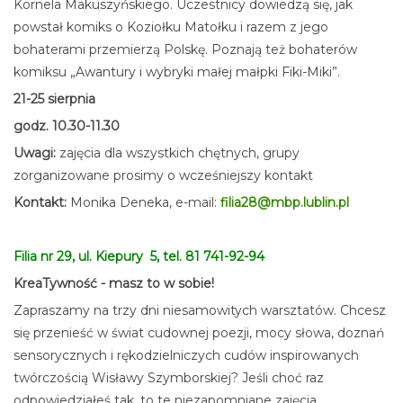
Kornela Makuszyńskiego. Uczestnicy dowiedzą się, jak
powstał komiks o Koziołku Matołku i razem z jego
bohaterami przemierzą Polskę. Poznają też bohaterów
komiksu „Awantury i wybryki małej małpki Fiki-Miki”.
21-25 sierpnia
godz. 10.30-11.30
Uwagi:
zajęcia dla wszystkich chętnych, grupy
zorganizowane prosimy o wcześniejszy kontakt
Kontakt:
Monika Deneka, e-mail:
filia28@mbp.lublin.pl
Filia nr 29, ul. Kiepury 5, tel. 81 741-92-94
KreaTywność - masz to w sobie!
Zapraszamy na trzy dni niesamowitych warsztatów. Chcesz
się przenieść w świat cudownej poezji, mocy słowa, doznań
sensorycznych i rękodzielniczych cudów inspirowanych
twórczością Wisławy Szymborskiej? Jeśli choć raz
odpowiedziałeś tak, to te niezapomniane zajęcia