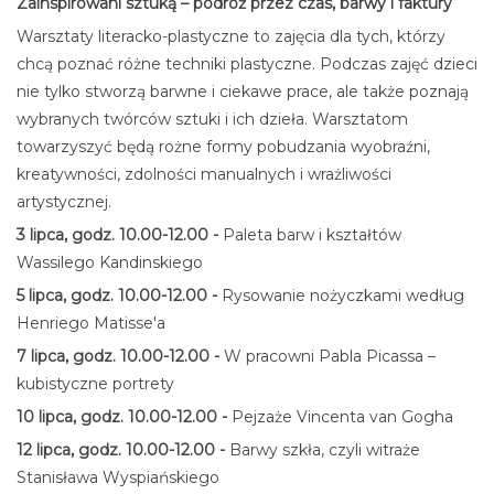
Zainspirowani sztuką – podróż przez czas, barwy i faktury
Warsztaty literacko-plastyczne to zajęcia dla tych, którzy
chcą poznać różne techniki plastyczne. Podczas zajęć dzieci
nie tylko stworzą barwne i ciekawe prace, ale także poznają
wybranych twórców sztuki i ich dzieła. Warsztatom
towarzyszyć będą rożne formy pobudzania wyobraźni,
kreatywności, zdolności manualnych i wrażliwości
artystycznej.
3 lipca, godz. 10.00-12.00 -
Paleta barw i kształtów
Wassilego Kandinskiego
5 lipca, godz. 10.00-12.00 -
Rysowanie nożyczkami według
Henriego Matisse'a
7 lipca, godz. 10.00-12.00 -
W pracowni Pabla Picassa –
kubistyczne portrety
10 lipca, godz. 10.00-12.00 -
Pejzaże Vincenta van Gogha
12 lipca, godz. 10.00-12.00 -
Barwy szkła, czyli witraże
Stanisława Wyspiańskiego