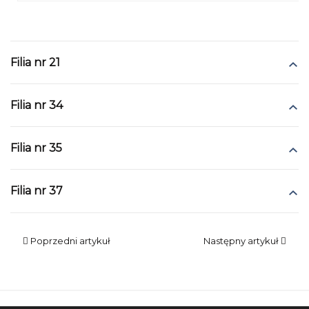
Filia nr 21
Filia nr 34
quiz wiedzy o
Filia nr 35
kotach z bajek
Filia nr 37
Poprzedni artykuł
Następny artykuł
„Uratuj żubra Zyzia”
prezentacja multimedialna