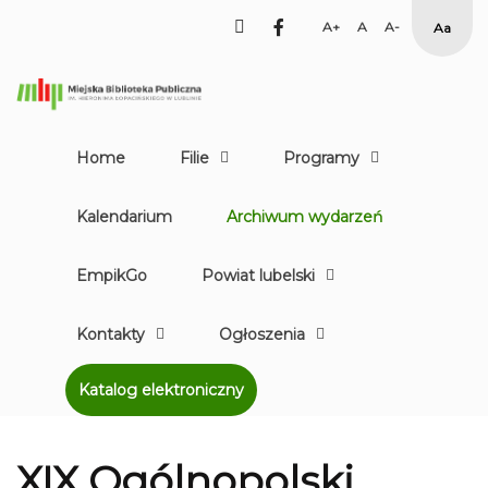
facebook
Set
Set
Set
High
Larger
Default
Smaller
Contr
Font
Font
Font
Yellow
Black
mode
Home
Filie
Programy
Kalendarium
Archiwum wydarzeń
EmpikGo
Powiat lubelski
Kontakty
Ogłoszenia
Katalog elektroniczny
XIX Ogólnopolski