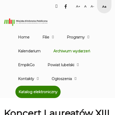
facebook
Set
Set
Set
High
Larger
Default
Smaller
Contr
Font
Font
Font
Yellow
Black
mode
Home
Filie
Programy
Kalendarium
Archiwum wydarzeń
EmpikGo
Powiat lubelski
Kontakty
Ogłoszenia
Katalog elektroniczny
Koncert Laureatów XIII