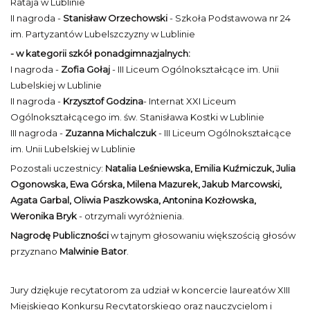
Rataja w Lublinie
II nagroda -
Stanisław Orzechowski
- Szkoła Podstawowa nr 24
im. Partyzantów Lubelszczyzny w Lublinie
- w kategorii szkół ponadgimnazjalnych:
I nagroda -
Zofia Gołaj
- III Liceum Ogólnokształcące im. Unii
Lubelskiej w Lublinie
II nagroda -
Krzysztof Godzina
- Internat XXI Liceum
Ogólnokształcącego im. św. Stanisława Kostki w Lublinie
III nagroda -
Zuzanna Michalczuk
- III Liceum Ogólnokształcące
im. Unii Lubelskiej w Lublinie
Pozostali uczestnicy:
Natalia Leśniewska, Emilia Kuźmiczuk, Julia
Ogonowska, Ewa Górska, Milena Mazurek, Jakub Marcowski,
Agata Garbal, Oliwia Paszkowska, Antonina Kozłowska,
Weronika Bryk
- otrzymali wyróżnienia.
Nagrodę Publiczności
w tajnym głosowaniu większością głosów
przyznano
Malwinie Bator
.
Jury dziękuje recytatorom za udział w koncercie laureatów XIII
Miejskiego Konkursu Recytatorskiego oraz nauczycielom i