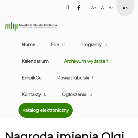
facebook
Set
Set
Set
High
Larger
Default
Smaller
Contr
Font
Font
Font
Yellow
Black
mode
Home
Filie
Programy
Kalendarium
Archiwum wydarzeń
EmpikGo
Powiat lubelski
Kontakty
Ogłoszenia
Katalog elektroniczny
Nagroda imienia Olgi