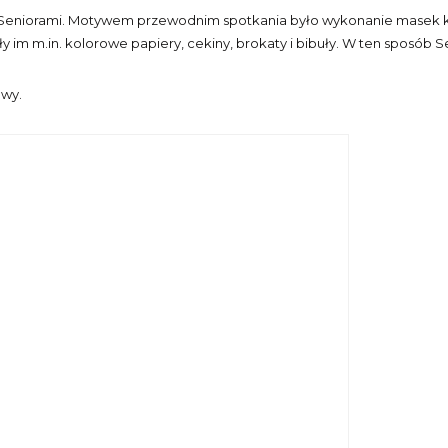
czne z Seniorami. Motywem przewodnim spotkania było wykonanie masek
y im m.in. kolorowe papiery, cekiny, brokaty i bibuły. W ten sposób
awy.