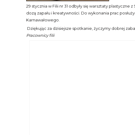
29 stycznia w Filii nr 31 odbyły się warsztaty plasty
dozą zapału i kreatywności. Do wykonania prac posłużył
Karnawałowego.
Dziękując za dzisiejsze spotkanie, życzymy dobrej zab
Pracownicy filii