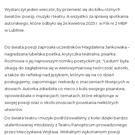
Wystarczył jeden wieczór, by przenieść się do kilku różnych
światów: poezji, muzyki i teatru. A wszystko za sprawą spotkania
autorskiego, które odbyło się 24 kwietnia 2025 r. w Filii nr 2 MBP
w Lublinie.
Do świata poezji zaprosiła uczestników Magdalena Jankowska –
nagradzana lubelska poetka, krytyczka teatralna, pisarka.
Rozmowa o jej najnowszym tomiku poetyckim pt. "Ledum" była
okazją do zagłębienia się w wielowymiarową twórczość autorki,
a także do refleksji nad językiem, którym się na co dzień
posługujemy, zapominając niekiedy o znaczeniach tkwiących w
słowach. Autorka zdradziła co nieco z kulis swojego pisarstwa,
opowiedziała o inspiracjach, tematach, które eksploruje w
swojej poezji oraz o okolicznościach powstania niektórych
utworów.
Do świata teatru i muzyki podróżowaliśmy z kolei dzięki bardzo
utalentowanej młodzieży z Teatru Panopticum prowadzonego
przez Mieczysława Wojtasa. Wokalnym wykonaniom poezji