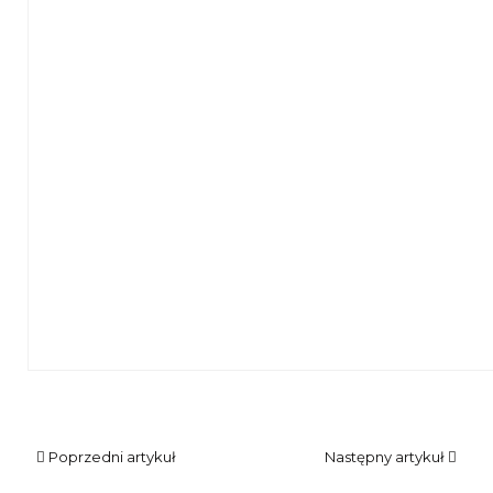
Zbliżenie na mężczyznę z książką w dłoni, a w drugiej z m
Poprzedni artykuł
Następny artykuł