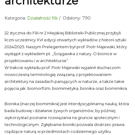
architekturze
Kategoria:
Działalność filii
Odsłony: 790
22 stycznia do Filii nr 2 Miejskiej Biblioteki Publicznej przybyli
liczni uczestnicy XVI edycji otwartych wykładów z historii sztuki
2024/2025. Naszym Prelegentem był prof. Piotr Majewski, który
wystąpił z wykładem pt. „Ściągawka z natury. O bionice w
projektowaniu i w architekturze”.
W trakcie wykładu prof. Piotr Majewski wyjaśnił słuchaczom
nowoczesną terminologię związaną z projektowaniem
architektury na zasadach panujących w naturze, a także takie
pojęcia jak: biomorfizm, biomimetyka, bionika oraz biomimikra.
Bionika (inaczej biomimikra) jest interdyscyplinarną nauką, która
bada budowę i działanie żywych organizmów, by później
wykorzystać poznane rozwiązania na gruncie społecznym i
technologicznym. Zgłębianie bioniki pozwala dostrzec prawa
rządzące naturą w przedmiotach codziennego użytku