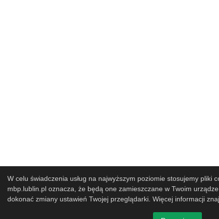
W celu świadczenia usług na najwyższym poziomie stosujemy pliki co
mbp.lublin.pl oznacza, że będą one zamieszczane w Twoim urząd
dokonać zmiany ustawień Twojej przeglądarki. Więcej informacji zna