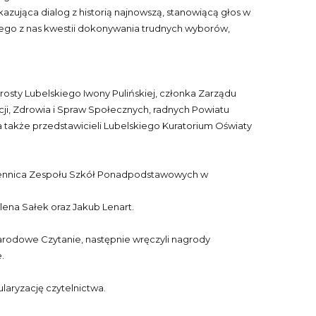
azująca dialog z historią najnowszą, stanowiącą głos w
ego z nas kwestii dokonywania trudnych wyborów,
rosty Lubelskiego Iwony Pulińskiej, członka Zarządu
cji, Zdrowia i Spraw Społecznych, radnych Powiatu
a także przedstawicieli Lubelskiego Kuratorium Oświaty
uczennica Zespołu Szkół Ponadpodstawowych w
lena Sałek oraz Jakub Lenart.
rodowe Czytanie, następnie wręczyli nagrody
.
aryzację czytelnictwa.