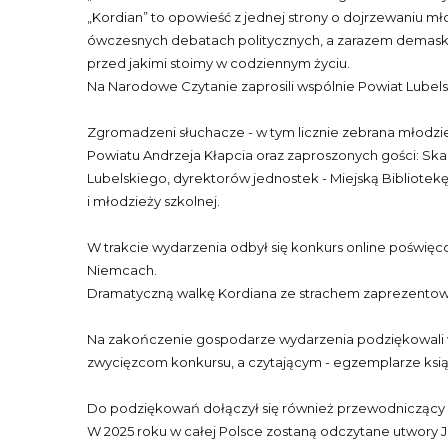
„Kordian” to opowieść z jednej strony o dojrzewaniu mł
ówczesnych debatach politycznych, a zarazem demasku
przed jakimi stoimy w codziennym życiu.
Na Narodowe Czytanie zaprosili wspólnie Powiat Lubels
Zgromadzeni słuchacze - w tym licznie zebrana młodzież
Powiatu Andrzeja Kłapcia oraz zaproszonych gości: Ska
Lubelskiego, dyrektorów jednostek - Miejską Bibliotekę
i młodzieży szkolnej.
W trakcie wydarzenia odbył się konkurs online poświ
Niemcach.
Dramatyczną walkę Kordiana ze strachem zaprezentowali
Na zakończenie gospodarze wydarzenia podziękowali w
zwycięzcom konkursu, a czytającym - egzemplarze książ
Do podziękowań dołączył się również przewodniczący R
W 2025 roku w całej Polsce zostaną odczytane utwory