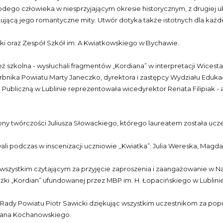
odego człowieka w niesprzyjającym okresie historycznym, z drugiej uk
jącą jego romantyczne mity. Utwór dotyka także istotnych dla każd
ki oraz Zespół Szkół im. A Kwiatkowskiego w Bychawie.
 szkolna - wysłuchali fragmentów „Kordiana” w interpretacji Wicesta
rbnika Powiatu Marty Janeczko, dyrektora i zastępcy Wydziału Eduka
 Publiczną w Lublinie reprezentowała wicedyrektor Renata Filipiak - 
ęcony twórczości Juliusza Słowackiego, którego laureatem została 
 podczas w inscenizacji uczniowie ,,Kwiatka”: Julia Wereska, Magda
szystkim czytającym za przyjęcie zaproszenia i zaangażowanie w Na
ki „Kordian” ufundowanej przez MBP im. H. Łopacińskiego w Lublinie
ady Powiatu Piotr Sawicki dziękując wszystkim uczestnikom za popul
 Jana Kochanowskiego.