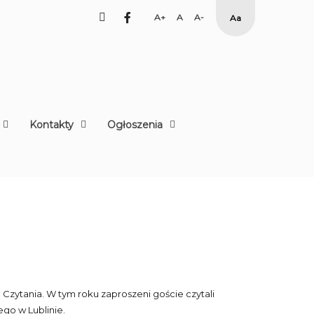
facebook
Set
Set
Set
High
Larger
Default
Smaller
Contrast
Font
Font
Font
Yellow
Black
mode
Kontakty
Ogłoszenia
zytania. W tym roku zaproszeni goście czytali
go w Lublinie.