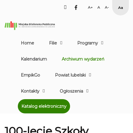
facebook
Set
Set
Set
High
Larger
Default
Smaller
Contr
Font
Font
Font
Yellow
Black
mode
Home
Filie
Programy
Kalendarium
Archiwum wydarzeń
EmpikGo
Powiat lubelski
Kontakty
Ogłoszenia
Katalog elektroniczny
100-lecie Szkoły