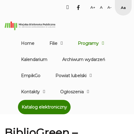
facebook
Set
Set
Set
High
Larger
Default
Smaller
Cont
Font
Font
Font
Yello
Blac
mod
Home
Filie
Programy
Kalendarium
Archiwum wydarzeń
EmpikGo
Powiat lubelski
Kontakty
Ogłoszenia
Katalog elektroniczny
BiblioGreen –