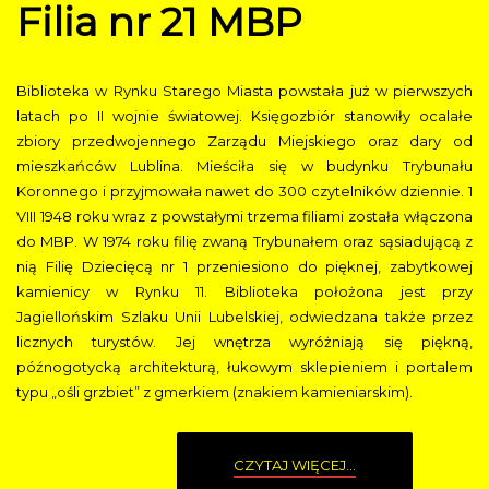
Filia nr 21 MBP
Biblioteka w Rynku Starego Miasta powstała już w pierwszych
latach po II wojnie światowej. Księgozbiór stanowiły ocalałe
zbiory przedwojennego Zarządu Miejskiego oraz dary od
mieszkańców Lublina. Mieściła się w budynku Trybunału
Koronnego i przyjmowała nawet do 300 czytelników dziennie. 1
VIII 1948 roku wraz z powstałymi trzema filiami została włączona
do MBP. W 1974 roku filię zwaną Trybunałem oraz sąsiadującą z
nią Filię Dziecięcą nr 1 przeniesiono do pięknej, zabytkowej
kamienicy w Rynku 11. Biblioteka położona jest przy
Jagiellońskim Szlaku Unii Lubelskiej, odwiedzana także przez
licznych turystów. Jej wnętrza wyróżniają się piękną,
późnogotycką architekturą, łukowym sklepieniem i portalem
typu „ośli grzbiet” z gmerkiem (znakiem kamieniarskim).
CZYTAJ WIĘCEJ...