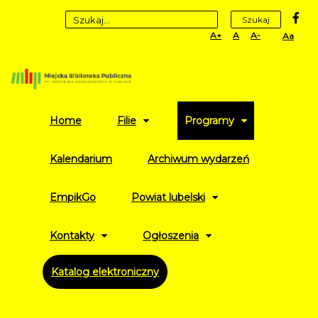
fa
Szukaj
Set
Set
Set
High
Larger
Default
Smaller
Contr
Font
Font
Font
Yellow
Black
mode
Home
Filie
Programy
Kalendarium
Archiwum wydarzeń
EmpikGo
Powiat lubelski
Kontakty
Ogłoszenia
Katalog elektroniczny