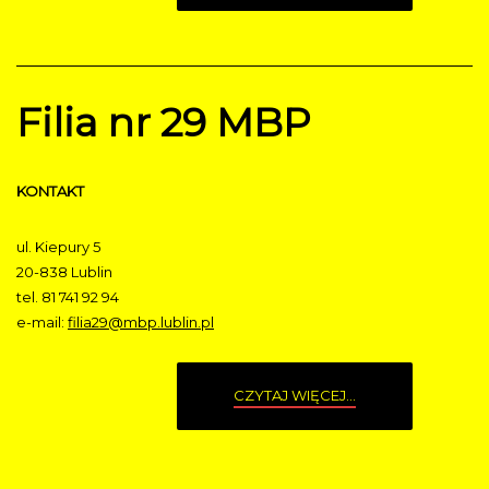
Filia nr 29 MBP
KONTAKT
ul. Kiepury 5
20-838 Lublin
tel. 81 741 92 94
e-mail:
filia29@mbp.lublin.pl
CZYTAJ WIĘCEJ...