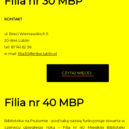
Filia nr 30 MBP
KONTAKT
ul. Braci Wieniawskich 5
20-844 Lublin
tel. 81 741 62 36
e-mail:
filia30@mbp.lublin.pl
CZYTAJ WIĘCEJ...
Filia nr 40 MBP
Biblioteka na Poziomie - pod taką nazwą funkcjonuje otwarta w
czerwcu ubiegłego roku – Filia nr 40 Miejskiej Biblioteki