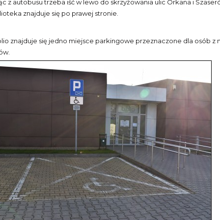
c z autobusu trzeba iść w lewo do skrzyżowania ulic Orkana i Szaseró
lioteka znajduje się po prawej stronie.
blio znajduje się jedno miejsce parkingowe przeznaczone dla osób 
ów.