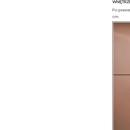
WNĘTRZ
Po prawej
cm.