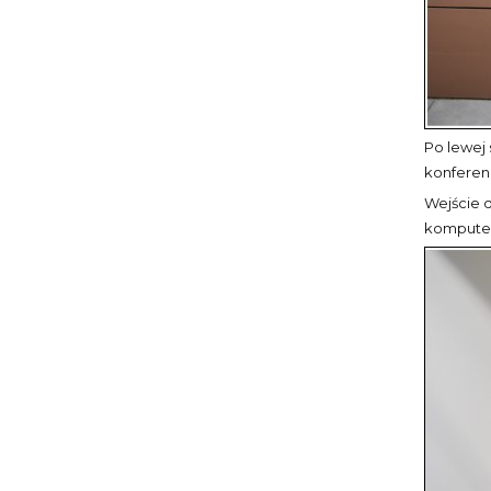
Po lewej 
konferenc
Wejście d
komputer