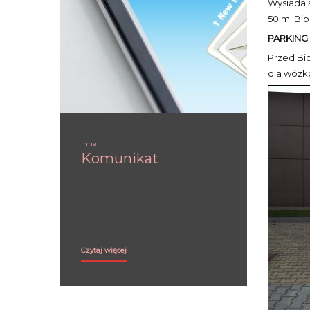
Wysiadają
50 m. Bib
PARKING
Przed Bi
dla wózk
Inne
Komunikat
Komunikat:
Czytaj więcej