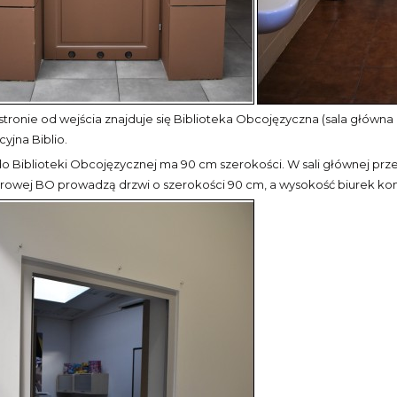
stronie od wejścia znajduje się Biblioteka Obcojęzyczna (sala główna
yjna Biblio.
o Biblioteki Obcojęzycznej ma 90 cm szerokości. W sali głównej prz
owej BO prowadzą drzwi o szerokości 90 cm, a wysokość biurek kom