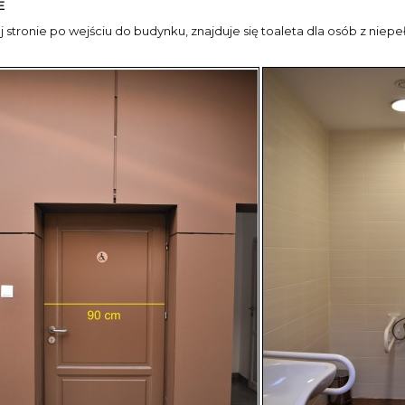
E
 stronie po wejściu do budynku, znajduje się toaleta dla osób z niep