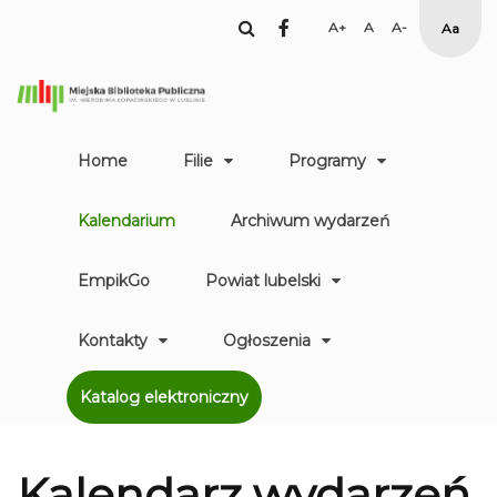
facebook
Set
Set
Set
High
Larger
Default
Smaller
Contr
Font
Font
Font
Yellow
Black
mode
Home
Filie
Programy
Kalendarium
Archiwum wydarzeń
EmpikGo
Powiat lubelski
Kontakty
Ogłoszenia
Katalog elektroniczny
Kalendarz
wydarzeń