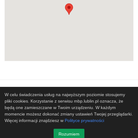
Mapa strony
SBP
Sponsorzy
W celu świadczenia usług na najwyższym poziomie stosujemy
pliki cookies. Korzystanie z serwisu mbp.lublin.pl oznacza, że
Współpracujemy
będą one zamieszczane w Twoim urządzeniu. W każdym
© 2017 Miejska Biblioteka Publiczna im. Hieronima
momencie możesz dokonać zmiany ustawień Twojej przeglądarki.
Łopacińskiego w Lublinie
Więcej informacji znajdziesz w
Polityce prywatności
Projekt i wykonanie
Design-Joomla.pl
Rozumiem