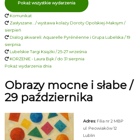
Pokaż wszystkie wydarzenia
Komunikat
Zasłyszane…/ wystawa kolaży Doroty Opolskiej-Maksym /
sierpień
Dialog akwareli: Aquarelle Pyrénéenne i Grupa Lubelska / 19
sierpnia
Lubelskie Targi Książki / 25-27 września
KORZENIE - Laura Bąk / do 31 sierpnia
Pokaż wydarzenia dnia
Obrazy mocne i słabe /
29 października
Adres:
Filia nr 2 MBP
ul. Peowiaków 12
Lublin