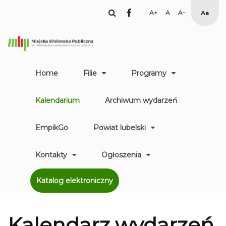
facebook
Set
Set
Set
High
Larger
Default
Smaller
Contr
Font
Font
Font
Yellow
Black
mode
Home
Filie
Programy
Kalendarium
Archiwum wydarzeń
EmpikGo
Powiat lubelski
Kontakty
Ogłoszenia
Katalog elektroniczny
Kalendarz
wydarzeń