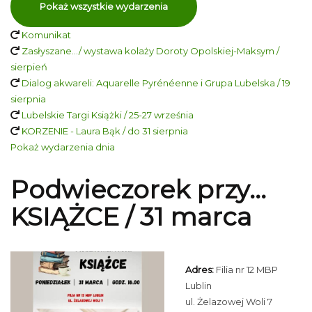
Pokaż wszystkie wydarzenia
Komunikat
Zasłyszane…/ wystawa kolaży Doroty Opolskiej-Maksym /
sierpień
Dialog akwareli: Aquarelle Pyrénéenne i Grupa Lubelska / 19
sierpnia
Lubelskie Targi Książki / 25-27 września
KORZENIE - Laura Bąk / do 31 sierpnia
Pokaż wydarzenia dnia
Podwieczorek przy...
KSIĄŻCE / 31 marca
Adres:
Filia nr 12 MBP
Lublin
ul. Żelazowej Woli 7