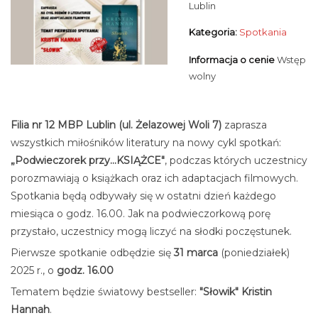
Lublin
Kategoria:
Spotkania
Informacja o cenie
Wstęp
wolny
Filia nr 12 MBP Lublin (ul. Żelazowej Woli 7)
zaprasza
wszystkich miłośników literatury na nowy cykl spotkań:
„Podwieczorek przy...KSIĄŻCE"
, podczas których uczestnicy
porozmawiają o książkach oraz ich adaptacjach filmowych.
Spotkania będą odbywały się w ostatni dzień każdego
miesiąca o godz. 16.00. Jak na podwieczorkową porę
przystało, uczestnicy mogą liczyć na słodki poczęstunek.
Pierwsze spotkanie odbędzie się
31 marca
(poniedziałek)
2025 r., o
godz. 16.00
Tematem będzie światowy bestseller:
"Słowik" Kristin
Hannah
.