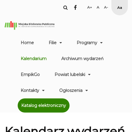
facebook
Set
Set
Set
High
Larger
Default
Smaller
Contr
Font
Font
Font
Yellow
Black
mode
Home
Filie
Programy
Kalendarium
Archiwum wydarzeń
EmpikGo
Powiat lubelski
Kontakty
Ogłoszenia
Katalog elektroniczny
Kalendarz
wydarzeń