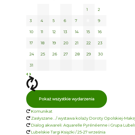
1
2
3
4
5
6
7
8
9
10
11
12
13
14
15
16
17
18
19
20
21
22
23
24
25
26
27
28
29
30
31
Pokaż wszystkie wydarzenia
Komunikat
Zasłyszane…/ wystawa kolaży Doroty Opolskiej-Maksy
Dialog akwareli: Aquarelle Pyrénéenne i Grupa Lubelsk
Lubelskie Targi Książki / 25-27 września