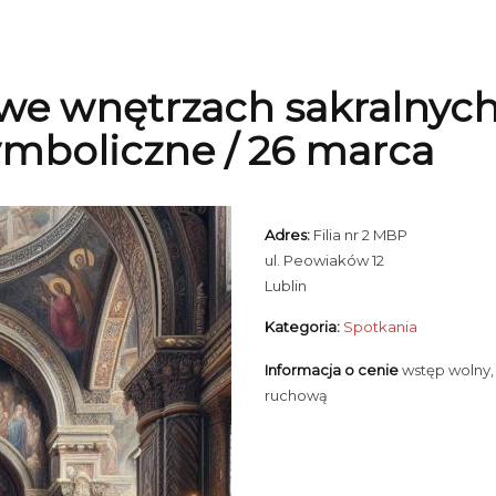
e wnętrzach sakralnych 
symboliczne / 26 marca
Adres:
Filia nr 2 MBP
ul. Peowiaków 12
Lublin
Kategoria:
Spotkania
Informacja o cenie
wstęp wolny,
ruchową