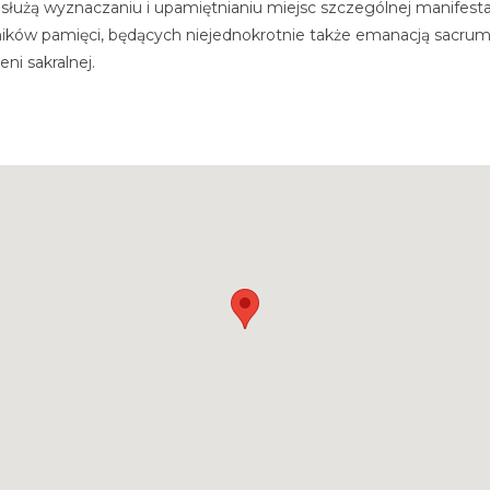
ej służą wyznaczaniu i upamiętnianiu miejsc szczególnej manifes
ików pamięci, będących niejednokrotnie także emanacją sacrum,
ni sakralnej.