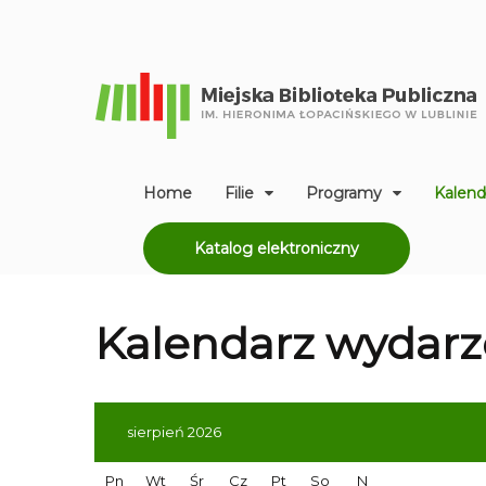
Home
Filie
Programy
Kalend
Katalog elektroniczny
Kalendarz
wydarz
sierpień 2026
Pn
Wt
Śr
Cz
Pt
So
N