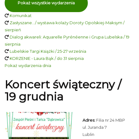
Pokaż wszystkie wydarzenia
Komunikat
Zasłyszane…/ wystawa kolaży Doroty Opolskiej-Maksym /
sierpień
Dialog akwareli: Aquarelle Pyrénéenne i Grupa Lubelska / 19
sierpnia
Lubelskie Targi Książki / 25-27 września
KORZENIE - Laura Bąk / do 31 sierpnia
Pokaż wydarzenia dnia
Koncert świąteczny /
19 grudnia
Adres:
Filia nr 24 MBP
ul. Juranda 7
Lublin