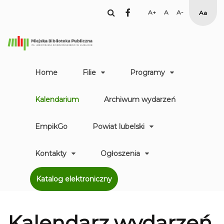
facebook
Set
Set
Set
High
Larger
Default
Smaller
Contr
Font
Font
Font
Yellow
Black
mode
Home
Filie
Programy
Kalendarium
Archiwum wydarzeń
EmpikGo
Powiat lubelski
Kontakty
Ogłoszenia
Katalog elektroniczny
Kalendarz
wydarzeń