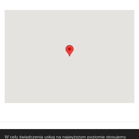
Mapa strony
SBP
Sponsorzy
W celu świadczenia usług na najwyższym poziomie stosujemy