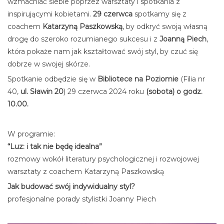
wzmacniać siebie poprzez warsztaty i spotkania z
inspirującymi kobietami.
29 czerwca
spotkamy się z
coachem
Katarzyną Paszkowską
, by odkryć swoją własną
drogę do szeroko rozumianego sukcesu i z
Joanną Piech
,
która pokaże nam jak kształtować swój styl, by czuć się
dobrze w swojej skórze.
Spotkanie odbędzie się w
Bibliotece na Poziomie
(Filia nr
40,
ul. Sławin 20
) 29 czerwca 2024 roku
(sobota) o godz.
10.00.
W programie:
“Luz: i tak nie będę idealna”
rozmowy wokół literatury psychologicznej i rozwojowej
warsztaty z coachem Katarzyną Paszkowską
Jak budować swój indywidualny styl?
profesjonalne porady stylistki Joanny Piech