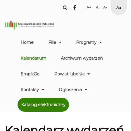
facebook
Set
Set
Set
High
Larger
Default
Smaller
Contr
Font
Font
Font
Yellow
Black
mode
Home
Filie
Programy
Kalendarium
Archiwum wydarzeń
EmpikGo
Powiat lubelski
Kontakty
Ogłoszenia
Katalog elektroniczny
Kalendarz
wydarzeń