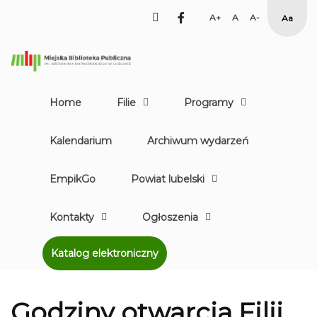
facebook
Set
Set
Set
High
Larger
Default
Smaller
Contr
Font
Font
Font
Yellow
Black
mode
Home
Filie
Programy
Kalendarium
Archiwum wydarzeń
EmpikGo
Powiat lubelski
Kontakty
Ogłoszenia
Katalog elektroniczny
Godziny otwarcia Filii