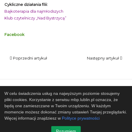
Cykliczne działania filii:
Bajkoterapia dla najmłodszych
Klub czytelniczy „Nad Bystrzycą”
Facebook
Poprzedni artykuł
Następny artykuł
Mapa strony
SBP
Sponsorzy
W celu świadczenia usług na najwyższym poziomie stosujemy
pliki cookies. Korzystanie z serwisu mbp.lublin.pl oznacza, że
Współpracujemy
będą one zamieszczane w Twoim urządzeniu. W każdym
© 2017 Miejska Biblioteka Publiczna im. Hieronima
momencie możesz dokonać zmiany ustawień Twojej przeglądarki.
Łopacińskiego w Lublinie
Więcej informacji znajdziesz w
Polityce prywatności
Projekt i wykonanie
Design-Joomla.pl
Rozumiem