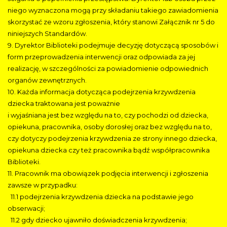
niego wyznaczona mogą przy składaniu takiego zawiadomienia
skorzystać ze wzoru zgłoszenia, który stanowi Załącznik nr 5 do
niniejszych Standardów.
9. Dyrektor Biblioteki podejmuje decyzję dotyczącą sposobów i
form przeprowadzenia interwencji oraz odpowiada za jej
realizację, w szczególności za powiadomienie odpowiednich
organów zewnętrznych.
10. Każda informacja dotycząca podejrzenia krzywdzenia
dziecka traktowana jest poważnie
i wyjaśniana jest bez względu na to, czy pochodzi od dziecka,
opiekuna, pracownika, osoby dorosłej oraz bez względu na to,
czy dotyczy podejrzenia krzywdzenia ze strony innego dziecka,
opiekuna dziecka czy też pracownika bądź współpracownika
Biblioteki.
11. Pracownik ma obowiązek podjęcia interwencji i zgłoszenia
zawsze w przypadku:
11.1 podejrzenia krzywdzenia dziecka na podstawie jego
obserwacji;
11.2 gdy dziecko ujawniło doświadczenia krzywdzenia;