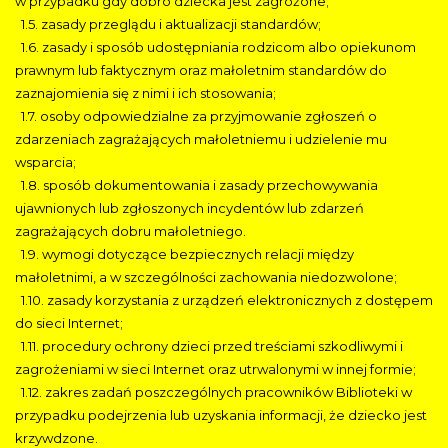
w przypadku gdy dobro dziecka jest zagrożone;
1.5. zasady przeglądu i aktualizacji standardów;
1.6. zasady i sposób udostępniania rodzicom albo opiekunom
prawnym lub faktycznym oraz małoletnim standardów do
zaznajomienia się z nimi i ich stosowania;
1.7. osoby odpowiedzialne za przyjmowanie zgłoszeń o
zdarzeniach zagrażających małoletniemu i udzielenie mu
wsparcia;
1.8. sposób dokumentowania i zasady przechowywania
ujawnionych lub zgłoszonych incydentów lub zdarzeń
zagrażających dobru małoletniego.
1.9. wymogi dotyczące bezpiecznych relacji między
małoletnimi, a w szczególności zachowania niedozwolone;
1.10. zasady korzystania z urządzeń elektronicznych z dostępem
do sieci Internet;
1.11. procedury ochrony dzieci przed treściami szkodliwymi i
zagrożeniami w sieci Internet oraz utrwalonymi w innej formie;
1.12. zakres zadań poszczególnych pracowników Biblioteki w
przypadku podejrzenia lub uzyskania informacji, że dziecko jest
krzywdzone.