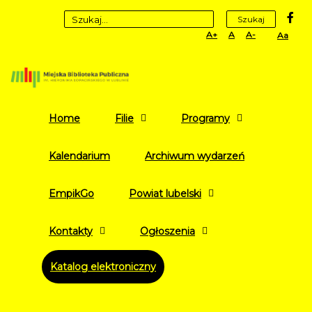
fa
Szukaj
Set
Set
Set
High
Larger
Default
Smaller
Contr
Font
Font
Font
Yellow
Black
mode
Home
Filie
Programy
Kalendarium
Archiwum wydarzeń
EmpikGo
Powiat lubelski
Kontakty
Ogłoszenia
Katalog elektroniczny