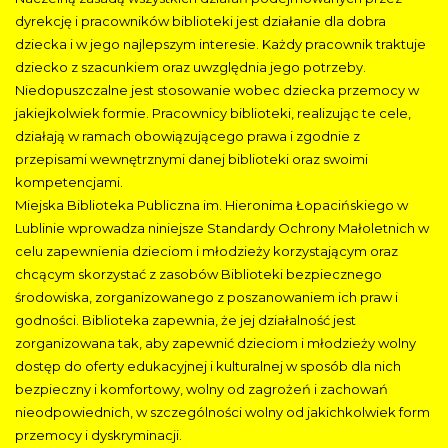
dyrekcję i pracowników biblioteki jest działanie dla dobra
dziecka i w jego najlepszym interesie. Każdy pracownik traktuje
dziecko z szacunkiem oraz uwzględnia jego potrzeby.
Niedopuszczalne jest stosowanie wobec dziecka przemocy w
jakiejkolwiek formie. Pracownicy biblioteki, realizując te cele,
działają w ramach obowiązującego prawa i zgodnie z
przepisami wewnętrznymi danej biblioteki oraz swoimi
kompetencjami.
Miejska Biblioteka Publiczna im. Hieronima Łopacińskiego w
Lublinie wprowadza niniejsze Standardy Ochrony Małoletnich w
celu zapewnienia dzieciom i młodzieży korzystającym oraz
chcącym skorzystać z zasobów Biblioteki bezpiecznego
środowiska, zorganizowanego z poszanowaniem ich praw i
godności. Biblioteka zapewnia, że jej działalność jest
zorganizowana tak, aby zapewnić dzieciom i młodzieży wolny
dostęp do oferty edukacyjnej i kulturalnej w sposób dla nich
bezpieczny i komfortowy, wolny od zagrożeń i zachowań
nieodpowiednich, w szczególności wolny od jakichkolwiek form
przemocy i dyskryminacji.