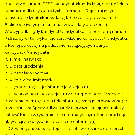
podstawie numeru PESEL kandydata/kandydatki, oraz (jeżeli to
konieczne dla uzyskania tych informacji z Rejestru) innych
danych kandydata/kandydatki, które zostały przekazane
Bibliotece (w tym: imienia, nazwiska, daty urodzenia).
W przypadku, gdy kandydat/kandydatka nie posiadają numeru
PESEL, dyrektor wykonuje sprawdzenie kandydata/kandydatki,
o której powyżej, na podstawie następujących danych
kandydatki/kandydata:
9.1. imię i nazwisko,
9.2. data urodzenia,
9.3. nazwisko rodowe,
9.4. imię ojca, imię matki.
10. Dyrektor uzyskuje informacje z Rejestru:
10.1. w przypadku bazy Rejestru z dostępem ograniczonym za
pośrednictwem systemu teleinformatycznego prowadzonego
przez Ministra Sprawiedliwości. W pierwszej kolejności należy
założyć konto w systemie teleinformatycznym. Konto podlega
aktywacji dokonywanej przez biuro informacji;
10.2. w przypadku bazy Rejestru osób, w stosunku do których