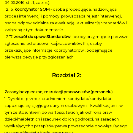
04.05.2016, str. 1, ze zm.).
2.16.
koordynator SOM
- osoba procedująca, nadzorująca
proces interwencji i pomocy, prowadząca rejestr interwencji,
osoba odpowiedzialna za ewaluację i aktualizację Standardów i
związaną z tym dokumentację.
2.17.
zespół do spraw Standardów
- osoby przyjmujące pierwsze
zgłoszenie od pracownika/pracowników filii, osoby
przekazujące informacje koordynatorowi, podejmujące
pierwszą decyzje przy zgłoszeniach.
Rozdział 2:
Zasady bezpiecznej rekrutacji pracowników (personelu)
1. Dyrektor przed zatrudnieniem kandydata/kandydatki
zapoznaje się z jej/jego danymi osobowymi i kwalifikacjami, w
tym ze stosunkiem do wartości, takich jak ochrona praw
dzieci/małoletnich i szacunek do ich godności, na zasadach
wynikających z przepisów prawa powszechnie obowiązującego,
w szczególności z Kodeksem pracy.