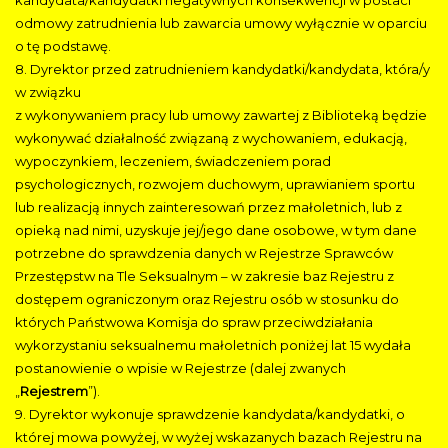
odmowy zatrudnienia lub zawarcia umowy wyłącznie w oparciu
o tę podstawę.
8. Dyrektor przed zatrudnieniem kandydatki/kandydata, która/y
w związku
z wykonywaniem pracy lub umowy zawartej z Biblioteką będzie
wykonywać działalność związaną z wychowaniem, edukacją,
wypoczynkiem, leczeniem, świadczeniem porad
psychologicznych, rozwojem duchowym, uprawianiem sportu
lub realizacją innych zainteresowań przez małoletnich, lub z
opieką nad nimi, uzyskuje jej/jego dane osobowe, w tym dane
potrzebne do sprawdzenia danych w Rejestrze Sprawców
Przestępstw na Tle Seksualnym – w zakresie baz Rejestru z
dostępem ograniczonym oraz Rejestru osób w stosunku do
których Państwowa Komisja do spraw przeciwdziałania
wykorzystaniu seksualnemu małoletnich poniżej lat 15 wydała
postanowienie o wpisie w Rejestrze (dalej zwanych
„
Rejestrem
”).
9. Dyrektor wykonuje sprawdzenie kandydata/kandydatki, o
której mowa powyżej, w wyżej wskazanych bazach Rejestru na