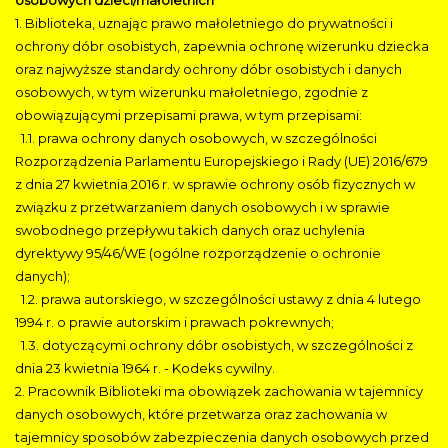
1. Biblioteka, uznając prawo małoletniego do prywatności i
ochrony dóbr osobistych, zapewnia ochronę wizerunku dziecka
oraz najwyższe standardy ochrony dóbr osobistych i danych
osobowych, w tym wizerunku małoletniego, zgodnie z
obowiązującymi przepisami prawa, w tym przepisami:
1.1. prawa ochrony danych osobowych, w szczególności
Rozporządzenia Parlamentu Europejskiego i Rady (UE) 2016/679
z dnia 27 kwietnia 2016 r. w sprawie ochrony osób fizycznych w
związku z przetwarzaniem danych osobowych i w sprawie
swobodnego przepływu takich danych oraz uchylenia
dyrektywy 95/46/WE (ogólne rozporządzenie o ochronie
danych);
1.2. prawa autorskiego, w szczególności ustawy z dnia 4 lutego
1994 r. o prawie autorskim i prawach pokrewnych;
1.3. dotyczącymi ochrony dóbr osobistych, w szczególności z
dnia 23 kwietnia 1964 r. - Kodeks cywilny.
2. Pracownik Biblioteki ma obowiązek zachowania w tajemnicy
danych osobowych, które przetwarza oraz zachowania w
tajemnicy sposobów zabezpieczenia danych osobowych przed