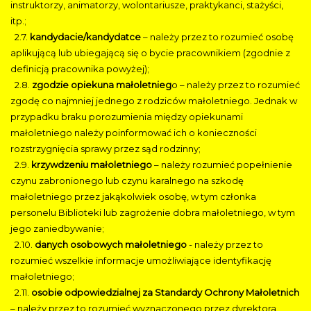
instruktorzy, animatorzy, wolontariusze, praktykanci, stażyści,
itp.;
2.7.
kandydacie/kandydatce
– należy przez to rozumieć osobę
aplikującą lub ubiegającą się o bycie pracownikiem (zgodnie z
definicją pracownika powyżej);
2.8.
zgodzie opiekuna małoletnieg
o – należy przez to rozumieć
zgodę co najmniej jednego z rodziców małoletniego. Jednak w
przypadku braku porozumienia między opiekunami
małoletniego należy poinformować ich o konieczności
rozstrzygnięcia sprawy przez sąd rodzinny;
2.9.
krzywdzeniu małoletniego
– należy rozumieć popełnienie
czynu zabronionego lub czynu karalnego na szkodę
małoletniego przez jakąkolwiek osobę, w tym członka
personelu Biblioteki lub zagrożenie dobra małoletniego, w tym
jego zaniedbywanie;
2.10.
danych osobowych małoletniego
- należy przez to
rozumieć wszelkie informacje umożliwiające identyfikację
małoletniego;
2.11.
osobie odpowiedzialnej za Standardy Ochrony Małoletnich
– należy przez to rozumieć wyznaczonego przez dyrektora