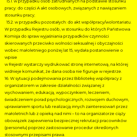
15.1. w przypadku osób zatrudnianych na podstawie stosunku
pracy: do części A akt osobowych, związanych z nawiązaniem
stosunku pracy;
15.2. w przypadku pozostałych: do akt współpracy/wolontariatu.
W przypadku Rejestru osób, w stosunku do których Państwowa
Komisja do spraw wyjaśniania przypadków czynności
skierowanych przeciwko wolności seksualnej i obyczajności
wobec małoletniego poniżej lat 15, wydała postanowienie o
wpisie
w Rejestr wystarczy wydrukować stronę internetową, na której
widnieje komunikat, że dana osoba nie figuruje w rejestrze.
16. W sytuacji podejmowania przez Bibliotekę współpracy z
organizatorem w zakresie działalności związanej z
wychowaniem, edukacją, wypoczynkiem, leczeniem,
świadczeniem porad psychologicznych, rozwojem duchowym,
uprawianiem sportu lub realizacją innych zainteresowań przez
małoletnich lub z opieką nad nimi – to na organizatorze ciąży
obowiązek zapewnienia bezpiecznej rekrutacji pracowników
(personelu) poprzez zastosowanie procedur określonych
stosownymi przepisami prawa.