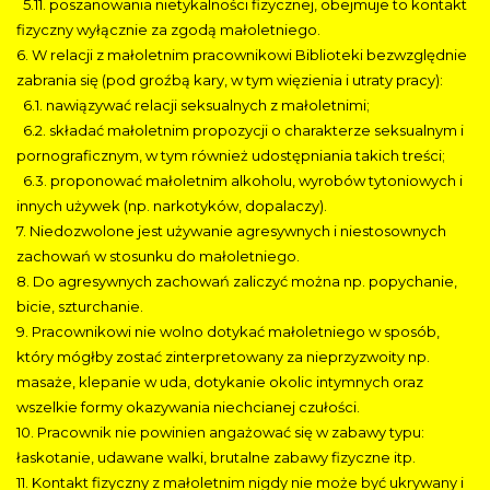
5.11. poszanowania nietykalności fizycznej, obejmuje to kontakt
fizyczny wyłącznie za zgodą małoletniego.
6. W relacji z małoletnim pracownikowi Biblioteki bezwzględnie
zabrania się (pod groźbą kary, w tym więzienia i utraty pracy):
6.1. nawiązywać relacji seksualnych z małoletnimi;
6.2. składać małoletnim propozycji o charakterze seksualnym i
pornograficznym, w tym również udostępniania takich treści;
6.3. proponować małoletnim alkoholu, wyrobów tytoniowych i
innych używek (np. narkotyków, dopalaczy).
7. Niedozwolone jest używanie agresywnych i niestosownych
zachowań w stosunku do małoletniego.
8. Do agresywnych zachowań zaliczyć można np. popychanie,
bicie, szturchanie.
9. Pracownikowi nie wolno dotykać małoletniego w sposób,
który mógłby zostać zinterpretowany za nieprzyzwoity np.
masaże, klepanie w uda, dotykanie okolic intymnych oraz
wszelkie formy okazywania niechcianej czułości.
10. Pracownik nie powinien angażować się w zabawy typu:
łaskotanie, udawane walki, brutalne zabawy fizyczne itp.
11. Kontakt fizyczny z małoletnim nigdy nie może być ukrywany i