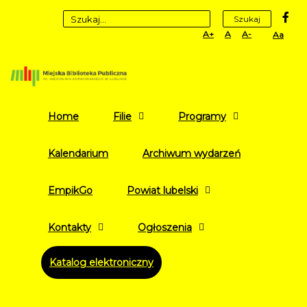
fa
Szukaj
Set
Set
Set
High
Larger
Default
Smaller
Contr
Font
Font
Font
Yellow
Black
mode
Home
Filie
Programy
Kalendarium
Archiwum wydarzeń
EmpikGo
Powiat lubelski
Kontakty
Ogłoszenia
Katalog elektroniczny