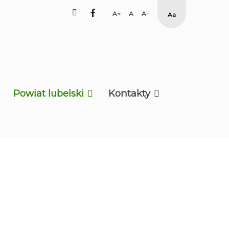
facebook
Set
Set
Set
High
Larger
Default
Smaller
Contrast
Font
Font
Font
Yellow
Black
mode
Powiat lubelski
Kontakty