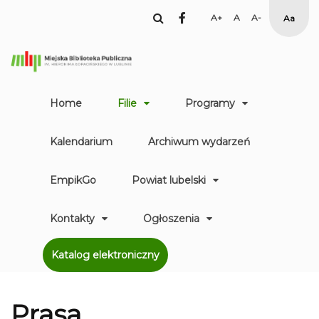
facebook
Set
Set
Set
High
Larger
Default
Smaller
Contr
Font
Font
Font
Yellow
Black
mode
Home
Filie
Programy
Kalendarium
Archiwum wydarzeń
EmpikGo
Powiat lubelski
Kontakty
Ogłoszenia
Katalog elektroniczny
Prasa