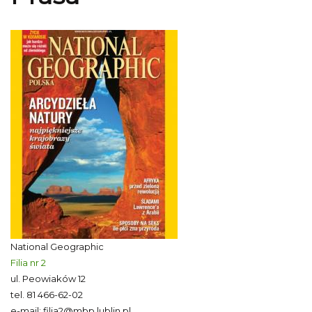
National Geographic
Filia nr 2
ul. Peowiaków 12
tel.
81 466-62-02
e-mail:
filia2@mbp.lublin.pl