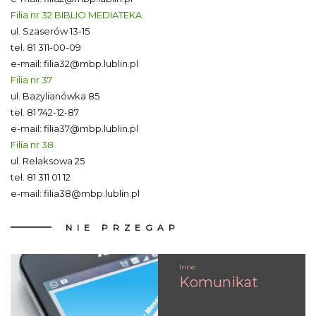
Filia nr 32 BIBLIO MEDIATEKA
ul. Szaserów 13-15
tel.
81 311-00-09
e-mail:
filia32@mbp.lublin.pl
Filia nr 37
ul. Bazylianówka 85
tel.
81 742-12-87
e-mail:
filia37@mbp.lublin.pl
Filia nr 38
ul. Relaksowa 25
tel.
81 311 01 12
e-mail:
filia38@mbp.lublin.pl
NIE
PRZEGAP
Inne
Komunikat