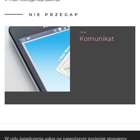
NIE
PRZEGAP
Inne
Komunikat
Mapa strony
SBP
Sponsorzy
W celu świadczenia usług na najwyższym poziomie stosujemy