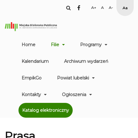
facebook
Set
Set
Set
High
Larger
Default
Smaller
Contr
Font
Font
Font
Yellow
Black
mode
Home
Filie
Programy
Kalendarium
Archiwum wydarzeń
EmpikGo
Powiat lubelski
Kontakty
Ogłoszenia
Katalog elektroniczny
Prasa