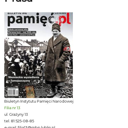
Biuletyn Instytutu Pamięci Narodowej
Filia nr 13
ul. Grażyny 13
tel.
81 525-08-85
e-mail:
filia13@mbp.lublin.pl