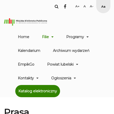
facebook
Set
Set
Set
High
Larger
Default
Smaller
Contr
Font
Font
Font
Yellow
Black
mode
Home
Filie
Programy
Kalendarium
Archiwum wydarzeń
EmpikGo
Powiat lubelski
Kontakty
Ogłoszenia
Katalog elektroniczny
Prasa