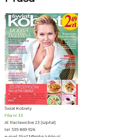
Świat Kobiety
Filia nr 33
Al. Racławickie 23 (szpital)
tel.
539 869 926
e-mail:
filia33@mbp.lublin.pl