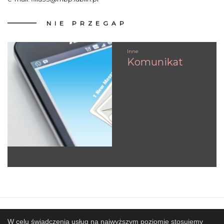
NIE
PRZEGAP
Inne
Komunikat
Mapa strony
SBP
Sponsorzy
W celu świadczenia usług na najwyższym poziomie stosujemy