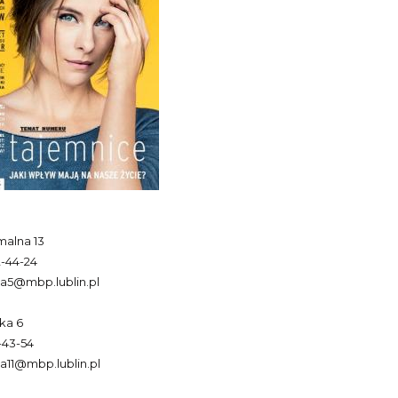
malna 13
2-44-24
lia5@mbp.lublin.pl
ka 6
-43-54
lia11@mbp.lublin.pl