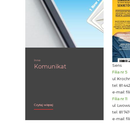
Inne
Komunikat
Sens
Filia nr 5
ul. Kroch
tel.
81 44
e-mail:
fi
Filia nr 11
Komunikat:
Czytaj więcej
ul. Lwows
tel.
81 747
e-mail:
fi