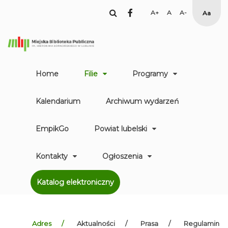
facebook
Set
Set
Set
High
Larger
Default
Smaller
Contr
Font
Font
Font
Yellow
Black
mode
Home
Filie
Programy
Kalendarium
Archiwum wydarzeń
EmpikGo
Powiat lubelski
Kontakty
Ogłoszenia
Katalog elektroniczny
Adres
Aktualności
Prasa
Regulamin