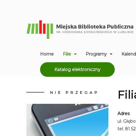
Home
Filie
Programy
Kalend
Katalog elektroniczny
Fil
NIE
PRZEGAP
Adres
ul. Głęb
tel.
81 52