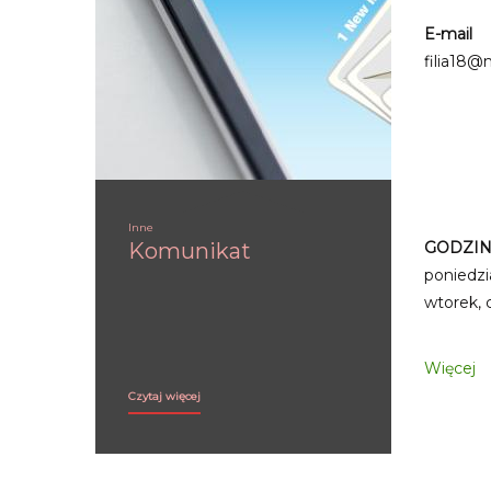
E-mail
filia18@m
Inne
Komunikat
GODZIN
poniedzia
wtorek, 
Więcej
Komunikat:
Czytaj więcej