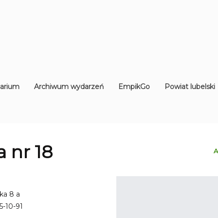
arium
Archiwum wydarzeń
EmpikGo
Powiat lubelski
ia nr 18
A
oka 8 a
5-10-91