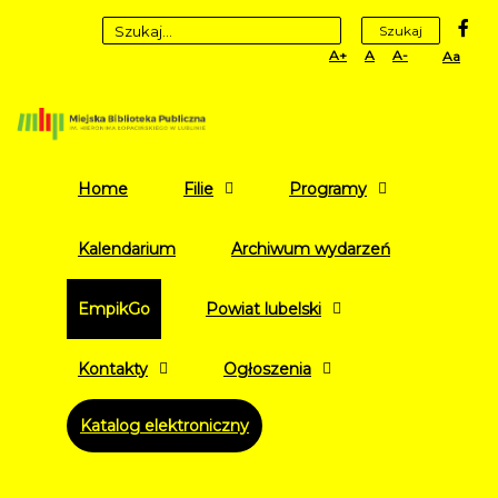
fa
Szukaj
Set
Set
Set
High
Larger
Default
Smaller
Contr
Font
Font
Font
Yellow
Black
mode
Home
Filie
Programy
Kalendarium
Archiwum wydarzeń
EmpikGo
Powiat lubelski
Kontakty
Ogłoszenia
Katalog elektroniczny