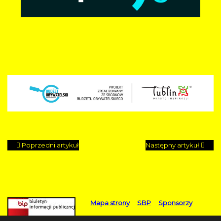
Poprzedni artykuł
Następny artykuł
Mapa strony
SBP
Sponsorzy