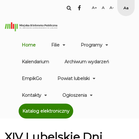
facebook
Set
Set
Set
High
Larger
Default
Smaller
Contr
Font
Font
Font
Yellow
Black
mode
Home
Filie
Programy
Kalendarium
Archiwum wydarzeń
EmpikGo
Powiat lubelski
Kontakty
Ogłoszenia
Katalog elektroniczny
XIV Lubelskie Dni