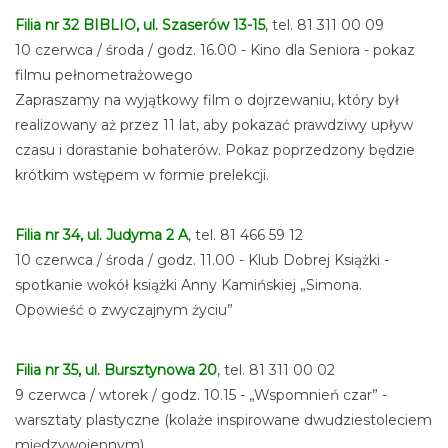
Filia nr 32 BIBLIO, ul. Szaserów 13-15
, tel. 81 311 00 09
10 czerwca / środa / godz. 16.00 - Kino dla Seniora - pokaz
filmu pełnometrażowego
Zapraszamy na wyjątkowy film o dojrzewaniu, który był
realizowany aż przez 11 lat, aby pokazać prawdziwy upływ
czasu i dorastanie bohaterów. Pokaz poprzedzony będzie
krótkim wstępem w formie prelekcji.
Filia nr 34, ul. Judyma 2 A
, tel. 81 466 59 12
10 czerwca / środa / godz. 11.00 - Klub Dobrej Książki -
spotkanie wokół książki Anny Kamińskiej „Simona.
Opowieść o zwyczajnym życiu”
Filia nr 35, ul. Bursztynowa 20
, tel. 81 311 00 02
9 czerwca / wtorek / godz. 10.15 - „Wspomnień czar” -
warsztaty plastyczne (kolaże inspirowane dwudziestoleciem
międzywojennym)