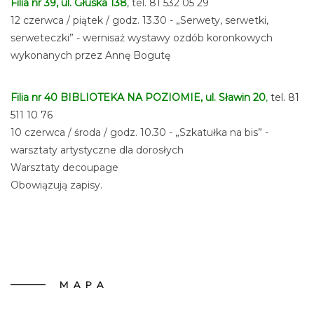
Filia nr 39, ul. Głuska 138
, tel. 81 532 05 29
12 czerwca / piątek / godz. 13.30 - „Serwety, serwetki,
serweteczki” - wernisaż wystawy ozdób koronkowych
wykonanych przez Annę Bogutę
Filia nr 40 BIBLIOTEKA NA POZIOMIE, ul. Sławin 20
,
tel. 81
511 10 76
10 czerwca / środa / godz. 10.30 - „Szkatułka na bis” -
warsztaty artystyczne dla dorosłych
Warsztaty decoupage
Obowiązują zapisy.
MAPA