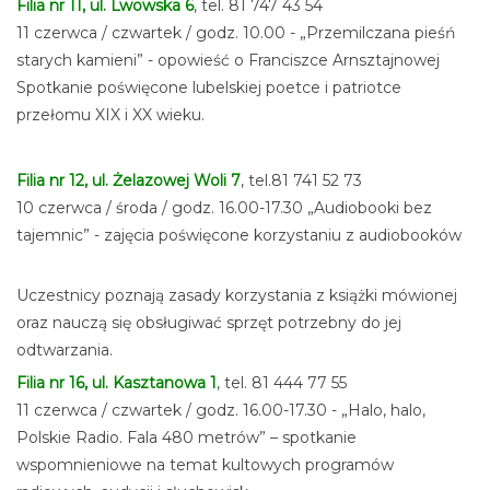
Filia nr 11, ul. Lwowska 6
, tel. 81 747 43 54
11 czerwca / czwartek / godz. 10.00 - „Przemilczana pieśń
starych kamieni” - opowieść o Franciszce Arnsztajnowej
Spotkanie poświęcone lubelskiej poetce i patriotce
przełomu XIX i XX wieku.
Filia nr 12, ul. Żelazowej Woli 7
, tel.81 741 52 73
10 czerwca / środa / godz. 16.00-17.30 „Audiobooki bez
tajemnic” - zajęcia poświęcone korzystaniu z audiobooków
Uczestnicy poznają zasady korzystania z książki mówionej
oraz nauczą się obsługiwać sprzęt potrzebny do jej
odtwarzania.
Filia nr 16, ul. Kasztanowa 1
, tel. 81 444 77 55
11 czerwca / czwartek / godz. 16.00-17.30 - „Halo, halo,
Polskie Radio. Fala 480 metrów” – spotkanie
wspomnieniowe na temat kultowych programów