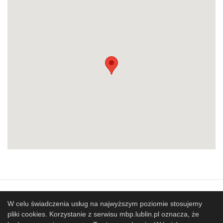
Mapa strony
SBP
Sponsorzy
W celu świadczenia usług na najwyższym poziomie stosujemy
pliki cookies. Korzystanie z serwisu mbp.lublin.pl oznacza, że
Współpracujemy