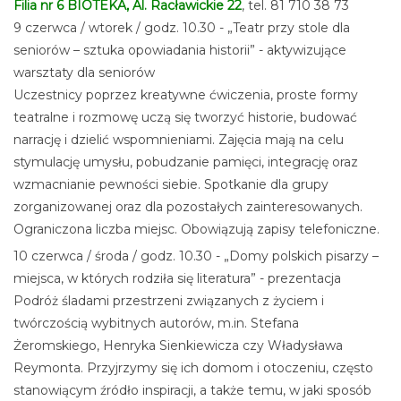
Filia nr 6 BIOTEKA, Al. Racławickie 22
, tel. 81 710 38 73
9 czerwca / wtorek / godz. 10.30 - „Teatr przy stole dla
seniorów – sztuka opowiadania historii” - aktywizujące
warsztaty dla seniorów
Uczestnicy poprzez kreatywne ćwiczenia, proste formy
teatralne i rozmowę uczą się tworzyć historie, budować
narrację i dzielić wspomnieniami. Zajęcia mają na celu
stymulację umysłu, pobudzanie pamięci, integrację oraz
wzmacnianie pewności siebie. Spotkanie dla grupy
zorganizowanej oraz dla pozostałych zainteresowanych.
Ograniczona liczba miejsc. Obowiązują zapisy telefoniczne.
10 czerwca / środa / godz. 10.30 - „Domy polskich pisarzy –
miejsca, w których rodziła się literatura” - prezentacja
Podróż śladami przestrzeni związanych z życiem i
twórczością wybitnych autorów, m.in. Stefana
Żeromskiego, Henryka Sienkiewicza czy Władysława
Reymonta. Przyjrzymy się ich domom i otoczeniu, często
stanowiącym źródło inspiracji, a także temu, w jaki sposób