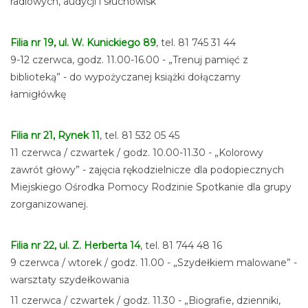
radiowych, audycji i słuchowisk
Filia nr 19, ul. W. Kunickiego 89
, tel. 81 745 31 44
9-12 czerwca, godz. 11.00-16.00 - „Trenuj pamięć z
biblioteką” - do wypożyczanej książki dołączamy
łamigłówkę
Filia nr 21, Rynek 11
, tel. 81 532 05 45
11 czerwca / czwartek / godz. 10.00-11.30 - „Kolorowy
zawrót głowy” - zajęcia rękodzielnicze dla podopiecznych
Miejskiego Ośrodka Pomocy Rodzinie Spotkanie dla grupy
zorganizowanej.
Filia nr 22, ul. Z. Herberta 14
, tel. 81 744 48 16
9 czerwca / wtorek / godz. 11.00 - „Szydełkiem malowane” -
warsztaty szydełkowania
11 czerwca / czwartek / godz. 11.30 - „Biografie, dzienniki,