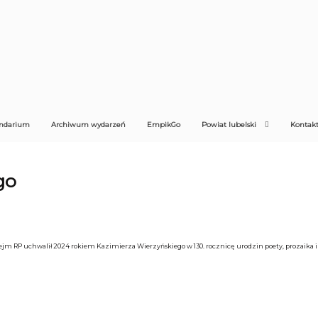
ndarium
Archiwum wydarzeń
EmpikGo
Powiat lubelski
Kontak
go
ejm RP uchwalił 2024 rokiem Kazimierza Wierzyńskiego w 130. rocznicę urodzin poety, prozaika i 