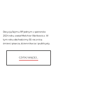
Decyzją Sejmu RP jednym z patronów
2024 roku został Melchior Wańkowicz. W
tym roku obchodzimy 50. rocznicę
śmierci pisarza, dziennikarza i publicysty.
CZYTAJ WIĘCEJ...