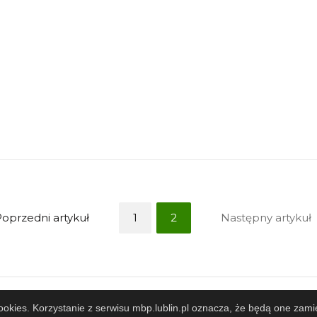
oprzedni artykuł
1
2
Następny artykuł
pracujemy
 cookies. Korzystanie z serwisu mbp.lublin.pl oznacza, że będą one