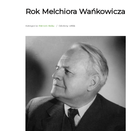
Rok Melchiora Wańkowicza
Kategoria:
Patroni Roku
Odsłony: 4906