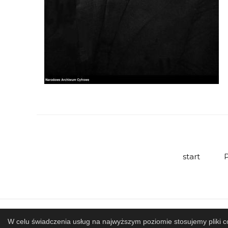
start
P
Mapa strony
SBP
Sponsorzy
Współ
W celu świadczenia usług na najwyższym poziomie stosujemy pliki