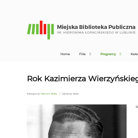
Home
Filie
Programy
Kale
Rok Kazimierza Wierzyńskie
Kategoria:
Patroni Roku
Odsłony: 5045
S