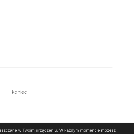
koniec
 zamieszczane w Twoim urządzeniu. W każdym momencie możesz
Projekt i wykonanie
Design-Joomla.pl