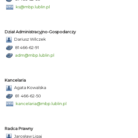
ks@mbp.lublin.pl
Dział Administracyjno-Gospodarczy
Dariusz Wilczek
81 466-62-91
adm@mbp.lublin.pl
Kancelaria
Agata Kowalska
81 466-62-50
kancelaria@mbp.lublin.pl
Radca Prawny
Jarosław Ligaj