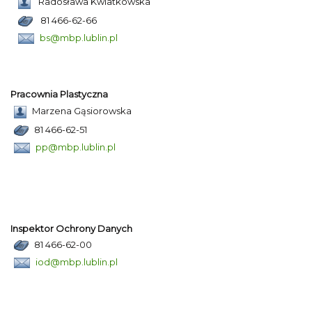
Radosława Kwiatkowska
81 466-62-66
bs@mbp.lublin.pl
Pracownia Plastyczna
Marzena Gąsiorowska
81 466-62-51
pp@mbp.lublin.pl
Inspektor Ochrony Danych
81 466-62-00
iod@mbp.lublin.pl