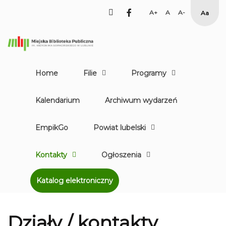
facebook
Set
Set
Set
High
Larger
Default
Smaller
Contr
Font
Font
Font
Yellow
Black
mode
Home
Filie
Programy
Kalendarium
Archiwum wydarzeń
EmpikGo
Powiat lubelski
Kontakty
Ogłoszenia
Katalog elektroniczny
Działy / kontakty