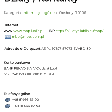
Kategoria:
Informacje ogólne
Odsłony: 70106
Internet
www
www.mbp.lublin.pl
BIP
https://biuletyn.lublin.eu/mbp/
mbp@mbp.lublin.pl
Adres do e-Doręczeń
: AE:PL-97877-87073-EVVBD-30
Konto bankowe
BANK PEKAO S.A. V Oddział Lublin
nr 71 1240 1503 1111 0010 0135 9131
Telefony ogólne
+48 81466-62-00
+48 81 466-62-50