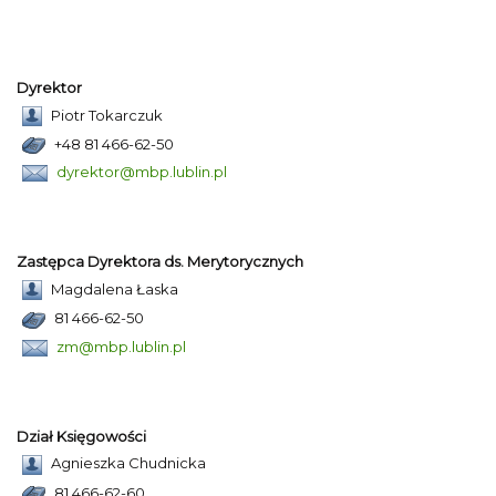
Dyrektor
Piotr Tokarczuk
+48 81 466-62-50
dyrektor@mbp.lublin.pl
Zastępca Dyrektora ds. Merytorycznych
Magdalena Łaska
81 466-62-50
zm@mbp.lublin.pl
Dział Księgowości
Agnieszka Chudnicka
81 466-62-60