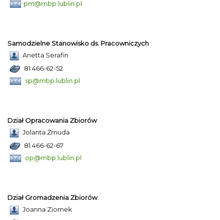
pm@mbp.lublin.pl
Samodzielne Stanowisko ds. Pracowniczych
Anetta Serafin
81 466-62-52
sp@mbp.lublin.pl
Dział Opracowania Zbiorów
Jolanta Żmuda
81 466-62-67
op@mbp.lublin.pl
Dział Gromadzenia Zbiorów
Joanna Ziomek