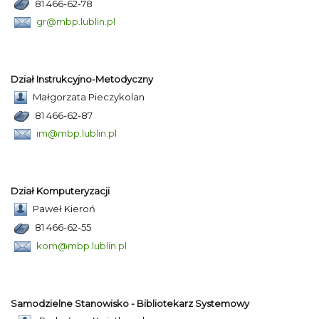
81 466-62-78
gr@mbp.lublin.pl
Dział Instrukcyjno-Metodyczny
Małgorzata Pieczykolan
81 466-62-87
im@mbp.lublin.pl
Dział Komputeryzacji
Paweł Kieroń
81 466-62-55
kom@mbp.lublin.pl
Samodzielne Stanowisko - Bibliotekarz Systemowy