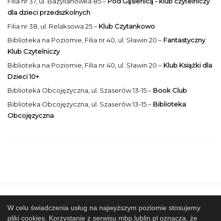
Filia nr 37, ul. Bazylianówka 85 –
Pod Gąsienicą - klub czytelniczy
dla dzieci przedszkolnych
Filia nr 38, ul. Relaksowa 25 –
Klub Czytankowo
Biblioteka na Poziomie, Filia nr 40, ul. Sławin 20 –
Fantastyczny
Klub Czytelniczy
Biblioteka na Poziomie, Filia nr 40, ul. Sławin 20 –
Klub Książki dla
Dzieci 10+
Biblioteka Obcojęzyczna, ul. Szaserów 13-15 –
Book Club
Biblioteka Obcojęzyczna, ul. Szaserów 13-15 –
Biblioteka
Obcojęzyczna
Mapa strony
SBP
Sponsorzy
W celu świadczenia usług na najwyższym poziomie stosujemy
pliki cookies. Korzystanie z serwisu mbp.lublin.pl oznacza, że
Współpracujemy