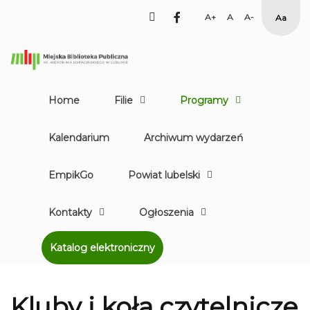
facebook
Set
Set
Set
High
Larger
Default
Smaller
Contr
Font
Font
Font
Yellow
Black
mode
Home
Filie
Programy
Kalendarium
Archiwum wydarzeń
EmpikGo
Powiat lubelski
Kontakty
Ogłoszenia
Katalog elektroniczny
Kluby i koła czytelnicze